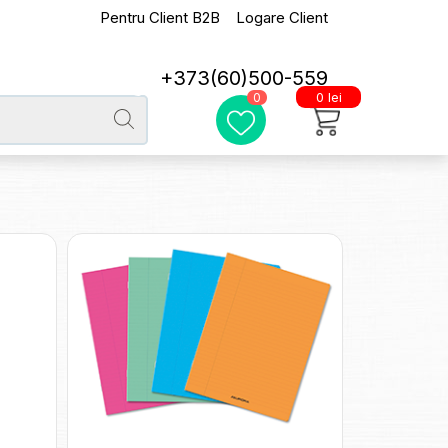
Pentru Client B2B
Logare Client
+373(60)500-559
0 lei
0