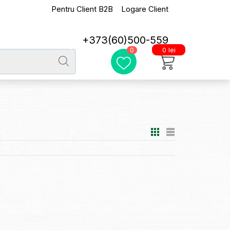
Pentru Client B2B
Logare Client
+373(60)500-559
0 lei
0