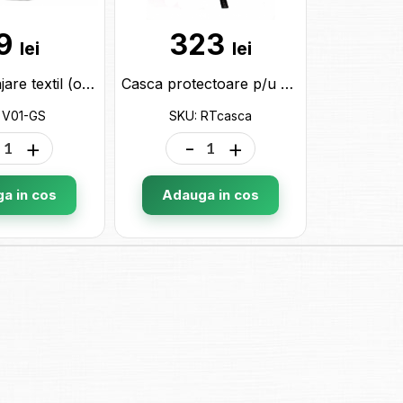
9
323
lei
lei
Maiou partajare textil (orange) V01-GS
Casca protectoare p/u copii RTcasca
 V01-GS
SKU: RTcasca
+
-
+
a in cos
Adauga in cos