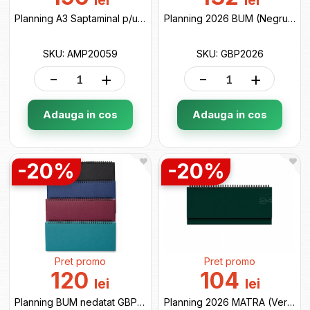
lei
lei
Planning A3 Saptaminal p/u copii magnetic cu diamante AMP20059
Planning 2026 BUM (Negru, Albastru, Bordo, Verde) GBP2026
SKU: AMP20059
SKU: GBP2026
-
+
-
+
Adauga in cos
Adauga in cos
-20%
-20%
Pret promo
Pret promo
120
104
lei
lei
Planning BUM nedatat GBP20-26
Planning 2026 MATRA (Verde) 430MATV