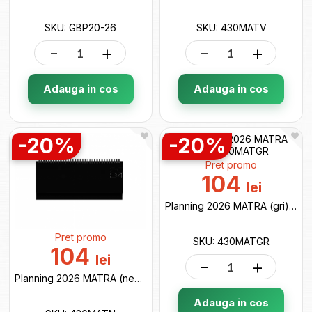
SKU: GBP20-26
SKU: 430MATV
-
+
-
+
Adauga in cos
Adauga in cos
-20%
-20%
Pret promo
104
lei
Planning 2026 MATRA (gri) 430MATGR
Pret promo
SKU: 430MATGR
104
lei
-
+
Planning 2026 MATRA (negru) 430MATN
Adauga in cos