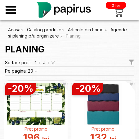
0 lei
Acasa
Catalog produse
Articole din hartie
Agende
si planing p/u organizare
Planing
PLANING
Sortare pret:
Pe pagina:
20
-20%
-20%
Pret promo
Pret promo
196
132