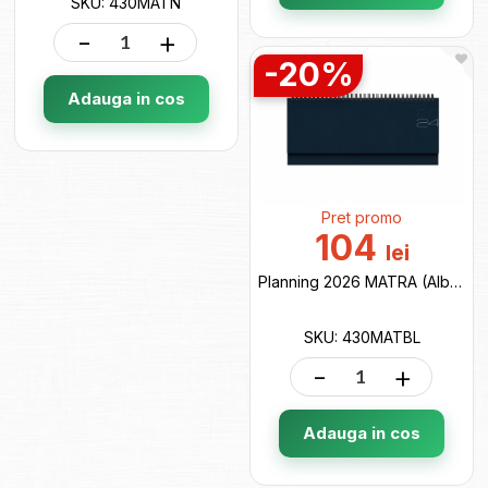
SKU: 430MATN
-
+
-20%
Adauga in cos
Pret promo
104
lei
Planning 2026 MATRA (Albastra) 430MATBL
SKU: 430MATBL
-
+
Adauga in cos