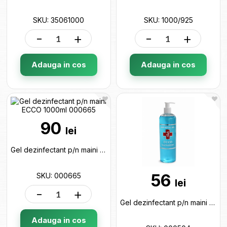
SKU: 35061000
SKU: 1000/925
-
+
-
+
Adauga in cos
Adauga in cos
90
lei
Gel dezinfectant p/n maini ECCO 1000ml 000665
56
SKU: 000665
lei
-
+
Gel dezinfectant p/n maini ECCO 500ml dozator 000504
Adauga in cos