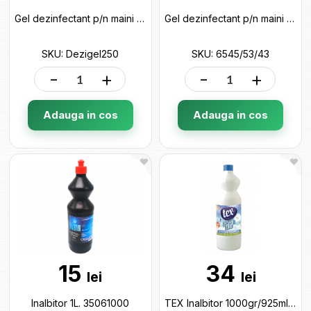
Gel dezinfectant p/n maini 250ml Dezigel250
Gel dezinfectant p/n maini 40ml Unicorn,Floare 6545/53/43
SKU: Dezigel250
SKU: 6545/53/43
-
+
-
+
Adauga in cos
Adauga in cos
15
34
lei
lei
Inalbitor 1L. 35061000
TEX Inalbitor 1000gr/925ml 1000/925