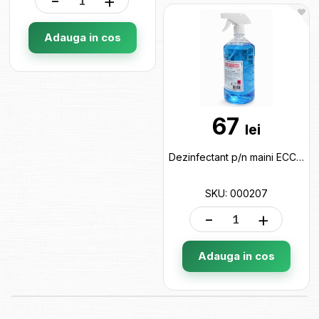
-
+
Adauga in cos
67
lei
Dezinfectant p/n maini ECCO 1000ml Sprey 000207
SKU: 000207
-
+
Adauga in cos