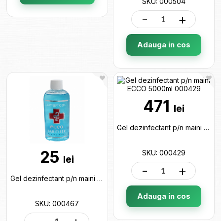
SKU: 000504
-
+
Adauga in cos
471
lei
Gel dezinfectant p/n maini ECCO 5000ml 000429
25
SKU: 000429
lei
-
+
Gel dezinfectant p/n maini ECCO 100ml 000467
Adauga in cos
SKU: 000467