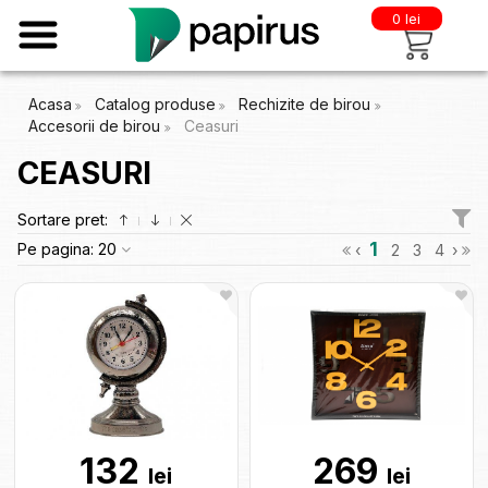
0 lei
Acasa
Catalog produse
Rechizite de birou
Accesorii de birou
Ceasuri
CEASURI
Sortare pret:
1
Pe pagina:
20
‹
2
3
4
›
132
269
lei
lei