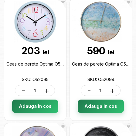
203
590
lei
lei
Ceas de perete Optima O52095
Ceas de perete Optima O52094
SKU: O52095
SKU: O52094
-
+
-
+
Adauga in cos
Adauga in cos