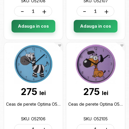
SKU: O52108
SKU: O52107
-
+
-
+
Adauga in cos
Adauga in cos
275
275
lei
lei
Ceas de perete Optima O52106
Ceas de perete Optima O52105
SKU: O52106
SKU: O52105