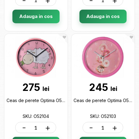
-
+
-
+
Adauga in cos
Adauga in cos
275
245
lei
lei
Ceas de perete Optima O52104
Ceas de perete Optima O52103
SKU: O52104
SKU: O52103
-
+
-
+