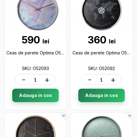
590
360
lei
lei
Ceas de perete Optima O52093
Ceas de perete Optima O52092
SKU: O52093
SKU: O52092
-
+
-
+
Adauga in cos
Adauga in cos