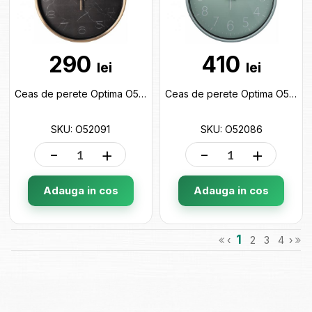
290
410
lei
lei
Ceas de perete Optima O52091
Ceas de perete Optima O52086
SKU: O52091
SKU: O52086
-
+
-
+
Adauga in cos
Adauga in cos
1
‹
2
3
4
›