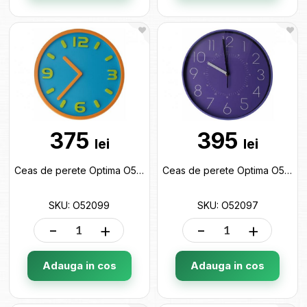
375
395
lei
lei
Ceas de perete Optima O52099
Ceas de perete Optima O52097
SKU: O52099
SKU: O52097
-
+
-
+
Adauga in cos
Adauga in cos