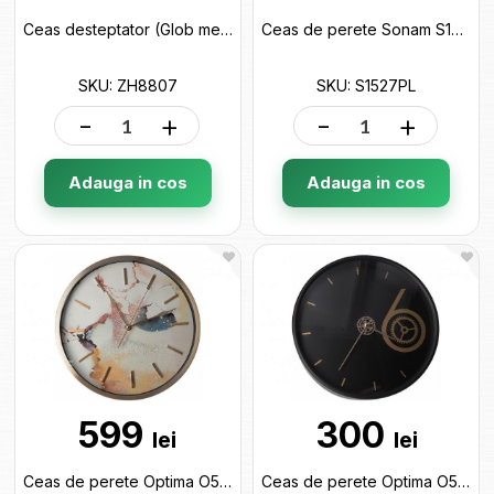
Ceas desteptator (Glob metalic) ZH8807
Ceas de perete Sonam S1527PL S1527PL
SKU: ZH8807
SKU: S1527PL
-
+
-
+
Adauga in cos
Adauga in cos
599
300
lei
lei
Ceas de perete Optima O52116
Ceas de perete Optima O52110