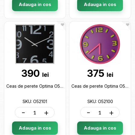
Adauga in cos
Adauga in cos
390
375
lei
lei
Ceas de perete Optima O52101
Ceas de perete Optima O52100
SKU: O52101
SKU: O52100
-
+
-
+
Adauga in cos
Adauga in cos