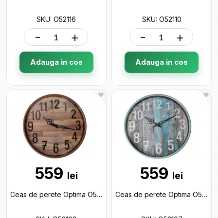
SKU: O52116
SKU: O52110
-
+
-
+
Adauga in cos
Adauga in cos
559
559
lei
lei
Ceas de perete Optima O52108
Ceas de perete Optima O52107