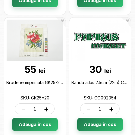
Adauga in cos
Adauga in cos
55
30
lei
lei
Broderie imprimata GK25-20 GK25*20
Banda atlas 2.5cm (22m) CO002054
SKU: GK25*20
SKU: CO002054
-
+
-
+
Adauga in cos
Adauga in cos