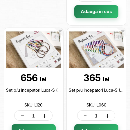
Adauga in cos
656
365
lei
lei
Set p/u incepatori Luca-S (120) L120
Set p/u incepatori Luca-S (060) L060
SKU: L120
SKU: L060
-
+
-
+