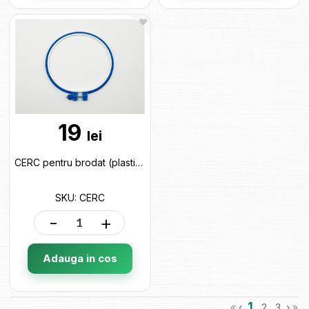
19
lei
CERC pentru brodat (plastic) CERC
SKU: CERC
-
+
Adauga in cos
1
‹
2
3
›