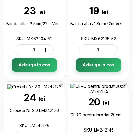
23
19
lei
lei
Banda atlas 2.5cm/22m Verde neon MX62204-52
Banda atlas 1.8cm/22m Verde neon MX62185-52
SKU: MX62204-52
SKU: MX62185-52
-
+
-
+
Adauga in cos
Adauga in cos
24
lei
20
lei
Croseta Nr 2.0 LM242176
CERC pentru brodat 20cm LM242145
SKU: LM242176
SKU: LM242145