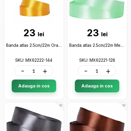
23
23
lei
lei
Banda atlas 2.5cm/22m Oranj MX62222-144
Banda atlas 2.5cm/22m Menta MX62221-128
SKU: MX62222-144
SKU: MX62221-128
-
+
-
+
Adauga in cos
Adauga in cos