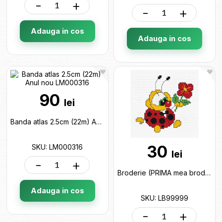
-
+
-
+
Adauga in cos
Adauga in cos
90
lei
Banda atlas 2.5cm (22m) Anul nou LM000316
30
SKU: LM000316
lei
-
+
Broderie (PRIMA mea broderie) LB99999
Adauga in cos
SKU: LB99999
-
+