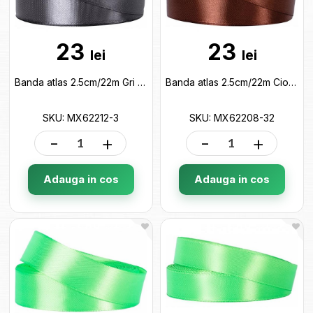
23
23
lei
lei
Banda atlas 2.5cm/22m Gri MX62212-3
Banda atlas 2.5cm/22m Ciocolata MX62208-32
SKU: MX62212-3
SKU: MX62208-32
-
+
-
+
Adauga in cos
Adauga in cos