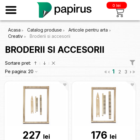
0 lei
Acasa
Catalog produse
Articole pentru arta
Creativ
Broderii si accesorii
BRODERII SI ACCESORII
Sortare pret:
1
Pe pagina:
20
‹
2
3
›
227
176
lei
lei