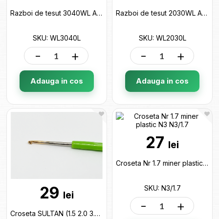
Razboi de tesut 3040WL A3 WL3040L
Razboi de tesut 2030WL A4 WL2030L
SKU: WL3040L
SKU: WL2030L
-
+
-
+
Adauga in cos
Adauga in cos
27
lei
Croseta Nr 1.7 miner plastic N3 N3/1.7
29
SKU: N3/1.7
lei
-
+
Croseta SULTAN (1.5 2.0 3.5 4.0 6.0 mm) miner elastic&color S002370