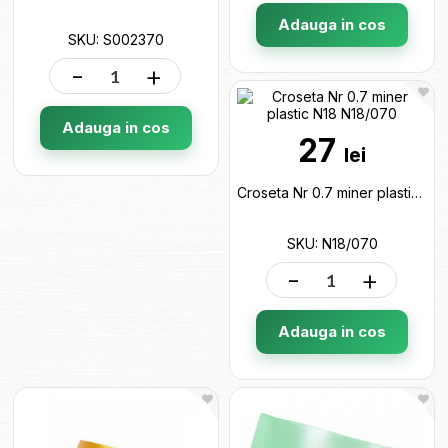
Adauga in cos
SKU: S002370
-
+
Adauga in cos
27
lei
Croseta Nr 0.7 miner plastic N18 N18/070
SKU: N18/070
-
+
Adauga in cos