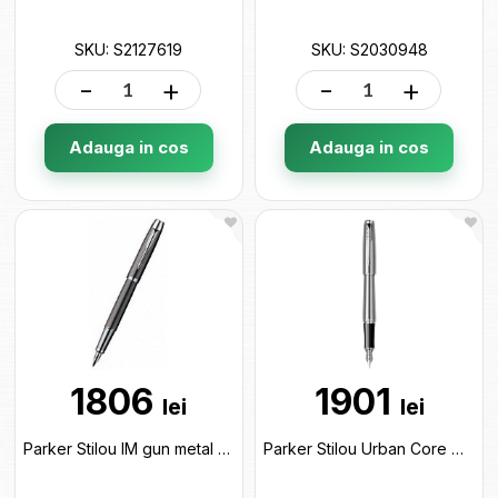
SKU: S2127619
SKU: S2030948
-
+
-
+
Adauga in cos
Adauga in cos
1806
1901
lei
lei
Parker Stilou IM gun metal S0856240 S1931649
Parker Stilou Urban Core Metro Metallic CT S1931605