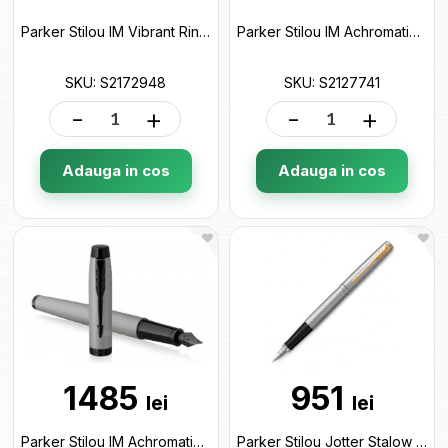
Parker Stilou IM Vibrant Rings Flame Amethyst Purple S2172948
Parker Stilou IM Achromatic Black S2127741
SKU: S2172948
SKU: S2127741
-
+
-
+
Adauga in cos
Adauga in cos
1485
951
lei
lei
Parker Stilou IM Achromatic Silver S2127619
Parker Stilou Jotter Stalow GT S2030948