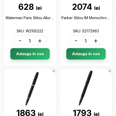
628
2074
lei
lei
Waterman Paris Stilou Allure PSTL Blue FP F W2105222
Parker Stilou IM Monochrome blue S2172963
SKU: W2105222
SKU: S2172963
-
+
-
+
Adauga in cos
Adauga in cos
1863
1793
lei
lei