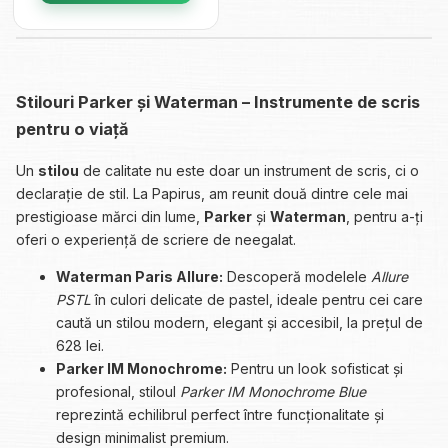
Stilouri Parker și Waterman – Instrumente de scris
pentru o viață
Un
stilou
de calitate nu este doar un instrument de scris, ci o
declarație de stil. La Papirus, am reunit două dintre cele mai
prestigioase mărci din lume,
Parker
și
Waterman
, pentru a-ți
oferi o experiență de scriere de neegalat.
Waterman Paris Allure:
Descoperă modelele
Allure
PSTL
în culori delicate de pastel, ideale pentru cei care
caută un stilou modern, elegant și accesibil, la prețul de
628 lei.
Parker IM Monochrome:
Pentru un look sofisticat și
profesional, stiloul
Parker IM Monochrome Blue
reprezintă echilibrul perfect între funcționalitate și
design minimalist premium.