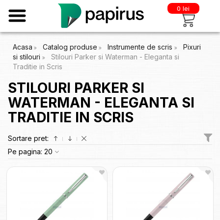
0 lei
Acasa
Catalog produse
Instrumente de scris
Pixuri
si stilouri
Stilouri Parker si Waterman - Eleganta si
Traditie in Scris
STILOURI PARKER SI
WATERMAN - ELEGANTA SI
TRADITIE IN SCRIS
Sortare pret:
Pe pagina:
20