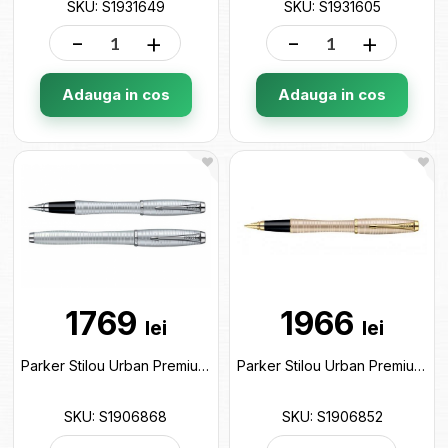
SKU: S1931649
SKU: S1931605
-
+
-
+
Adauga in cos
Adauga in cos
1769
1966
lei
lei
Parker Stilou Urban Premium Silver 293116 S1906868
Parker Stilou Urban Premium Gold 292351 S1906852
SKU: S1906868
SKU: S1906852