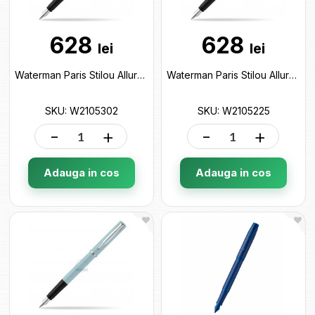
628
628
lei
lei
Waterman Paris Stilou Allure PSTL Green FP F W2105302
Waterman Paris Stilou Allure PSTL Pink FP F W2105225
SKU: W2105302
SKU: W2105225
-
+
-
+
Adauga in cos
Adauga in cos