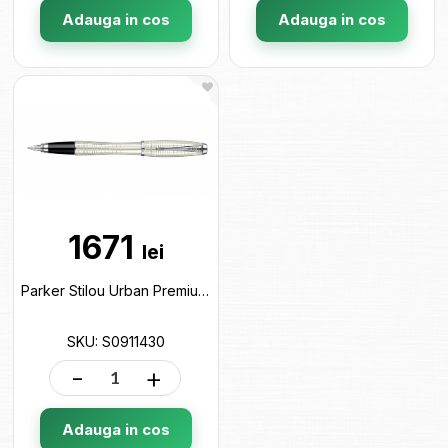
Adauga in cos
Adauga in cos
1671
lei
Parker Stilou Urban Premium CL Pearl 193247 S0911430
SKU: S0911430
-
+
Adauga in cos