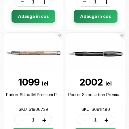
-
+
-
+
Adauga in cos
Adauga in cos
1099
2002
lei
lei
Parker Stilou IM Premium Pink S0949760 S1906739
Parker Stilou Urban Premium CL Negru 190994 S0911480
SKU: S1906739
SKU: S0911480
-
+
-
+