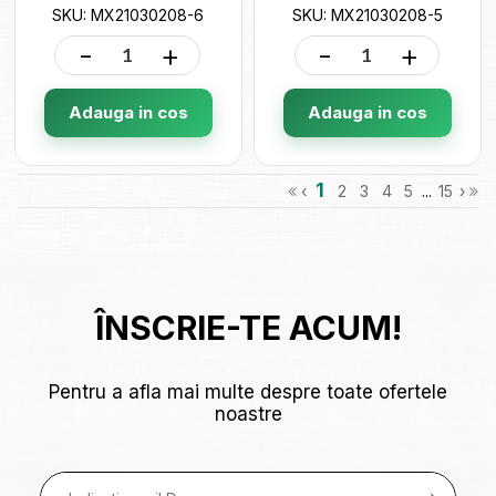
SKU: MX21030208-6
SKU: MX21030208-5
-
+
-
+
Adauga in cos
Adauga in cos
1
‹
2
3
4
5
...
15
›
ÎNSCRIE-TE ACUM!
Pentru a afla mai multe despre toate ofertele
noastre