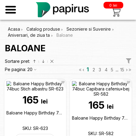
0 lei
Acasa
Catalog produse
Sezoniere si Suvenire
Aniversari, de ziua ta
Baloane
BALOANE
Sortare pret:
1
Pe pagina:
20
‹
2
3
4
5
...
15
›
165
lei
165
lei
Baloane Happy Birthday 74buc Stich albastru SR-623
Baloane Happy Birthday 74buc Capibara cafeniu+bej SR-582
SKU: SR-623
SKU: SR-582