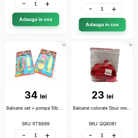
-
+
-
+
Adauga in cos
Adauga in cos
34
23
lei
lei
Baloane set + pompa 10b ML39-2 RT8899
Baloane colorate 5buc mix cu siret QQ8081
SKU: RT8899
SKU: QQ8081
-
+
-
+