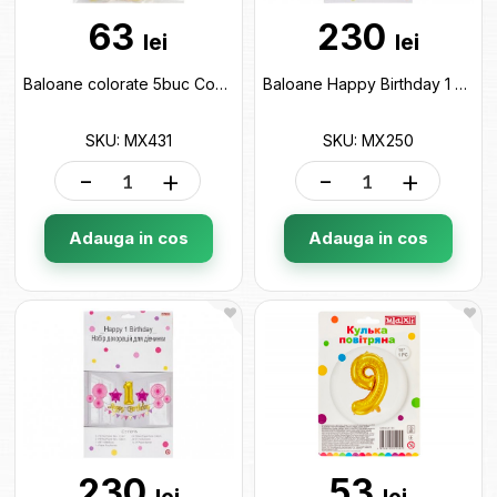
63
230
lei
lei
Baloane colorate 5buc Confetti color Maxi MX431
Baloane Happy Birthday 1 baieti MX250
SKU: MX431
SKU: MX250
-
+
-
+
Adauga in cos
Adauga in cos
230
53
lei
lei