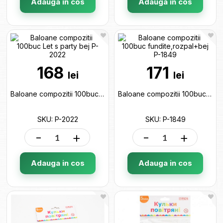
Adauga in cos
Adauga in cos
168
171
lei
lei
Baloane compozitii 100buc Let s party bej P-2022
Baloane compozitii 100buc fundite,rozpal+bej P-1849
SKU: P-2022
SKU: P-1849
-
+
-
+
Adauga in cos
Adauga in cos