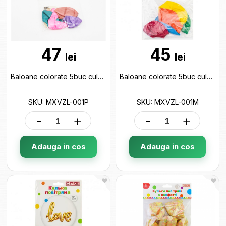
47
45
lei
lei
Baloane colorate 5buc culori perlate mix Maxi MXVZL-001P
Baloane colorate 5buc culori mat Maxi MXVZL-001M
SKU: MXVZL-001P
SKU: MXVZL-001M
-
+
-
+
Adauga in cos
Adauga in cos