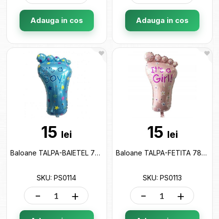
Adauga in cos
Adauga in cos
15
15
lei
lei
Baloane TALPA-BAIETEL 78cm A311 PS0114
Baloane TALPA-FETITA 78cm A310 PS0113
SKU: PS0114
SKU: PS0113
-
+
-
+