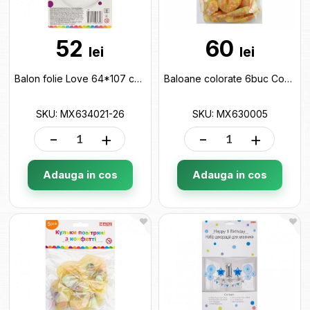
52
60
lei
lei
Balon folie Love 64*107 cm MX634021-26
Baloane colorate 6buc Confetti mix Maxi MX630005
SKU: MX634021-26
SKU: MX630005
-
+
-
+
Adauga in cos
Adauga in cos