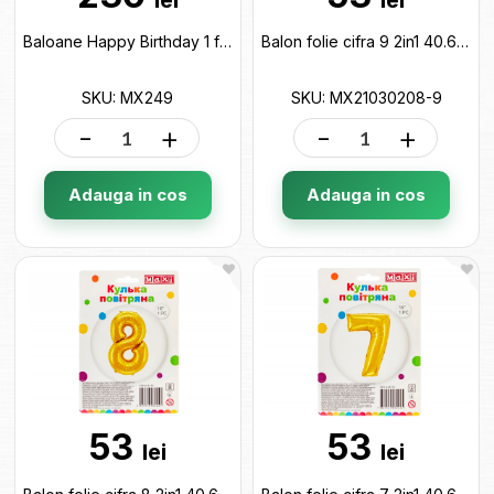
Baloane Happy Birthday 1 fetite MX249
Balon folie cifra 9 2in1 40.64cm (auriu) MX21030208-9
SKU: MX249
SKU: MX21030208-9
-
+
-
+
Adauga in cos
Adauga in cos
53
53
lei
lei