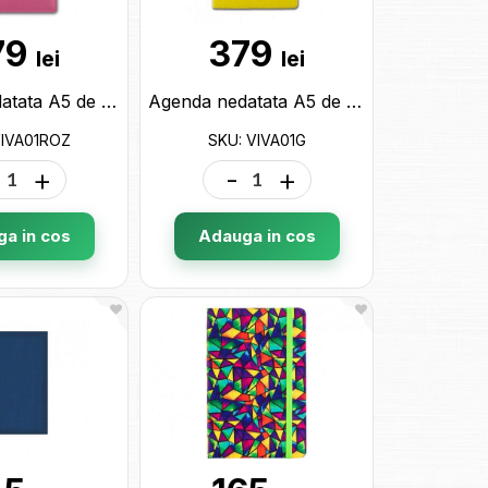
79
379
lei
lei
Agenda nedatata A5 de lux Viva Arles Roz VIVA01ROZ
Agenda nedatata A5 de lux Viva Arles Galben VIVA01G
VIVA01ROZ
SKU: VIVA01G
+
-
+
a in cos
Adauga in cos