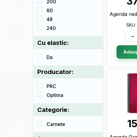
3
200
60
48
SKU:
240
-
Cu elastic:
Adaug
Da
Producator:
PRC
Optima
Categorie:
1
Carnete