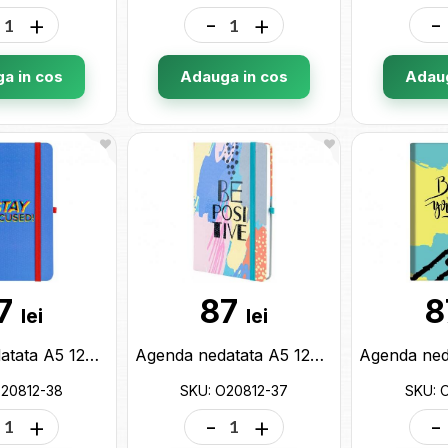
+
-
+
-
a in cos
Adauga in cos
Adaug
7
87
8
lei
lei
Agenda nedatata A5 128 foi cu elastic (cop.tare) linii O20812-38
Agenda nedatata A5 128 foi cu elastic Be Positive (cop.tare) linii O20812-37
O20812-38
SKU: O20812-37
SKU: 
+
-
+
-