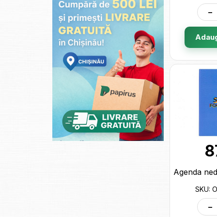
-
Adaug
8
SKU: 
-