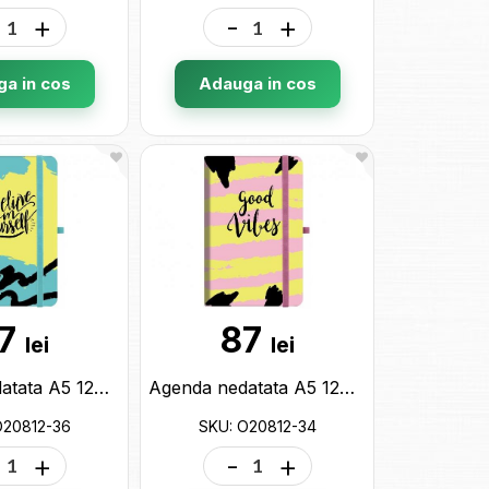
+
-
+
a in cos
Adauga in cos
7
87
lei
lei
Agenda nedatata A5 128 foi cu elastic (cop.tare) linii O20812-36
Agenda nedatata A5 128 foi cu elastic Good vibes (cop.tare) linii O20812-34
O20812-36
SKU: O20812-34
+
-
+