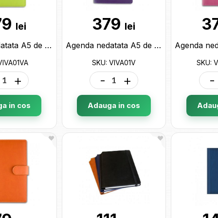
79
379
3
lei
lei
Agenda nedatata A5 de lux Viva Arles Verde deschis VIVA01VA
Agenda nedatata A5 de lux Viva Arles Violet VIVA01V
VIVA01VA
SKU: VIVA01V
SKU: 
+
-
+
-
a in cos
Adauga in cos
Adaug