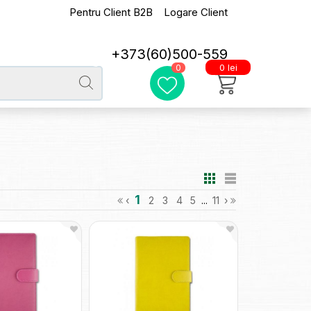
Pentru Client B2B
Logare Client
+373(60)500-559
0 lei
0
1
‹
2
3
4
5
...
11
›