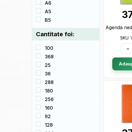
A6
A5
3
B5
Cantitate foi:
SKU: 
-
100
368
Adaug
25
36
288
180
256
160
92
128