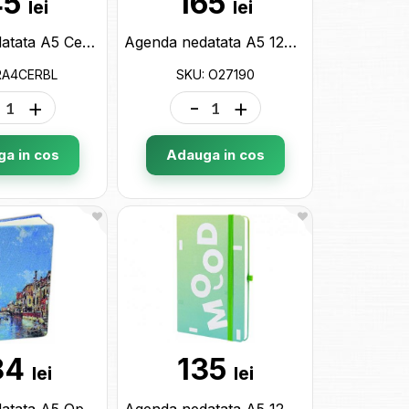
45
165
lei
lei
Agenda nedatata A5 Cervino Albastra RA4CERBL
Agenda nedatata A5 128 foi cu elastic Rainbow,mate O27190
RA4CERBL
SKU: O27190
+
-
+
a in cos
Adauga in cos
84
135
lei
lei
Agenda nedatata A5 Optima (128foi)Goblen O25455
Agenda nedatata A5 128 foi cu elastic Mood (cop.tare) linii O20812-44