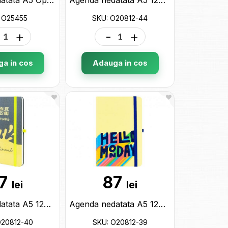
 O25455
SKU: O20812-44
+
-
+
a in cos
Adauga in cos
7
87
lei
lei
Agenda nedatata A5 128 foi cu elastic Limonade (cop.tare) linii O20812-40
Agenda nedatata A5 128 foi cu elastic (cop.tare) linii O20812-39
O20812-40
SKU: O20812-39