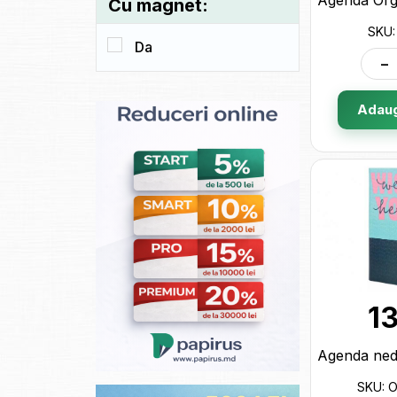
Cu magnet:
SKU:
Da
-
Adaug
1
SKU: 