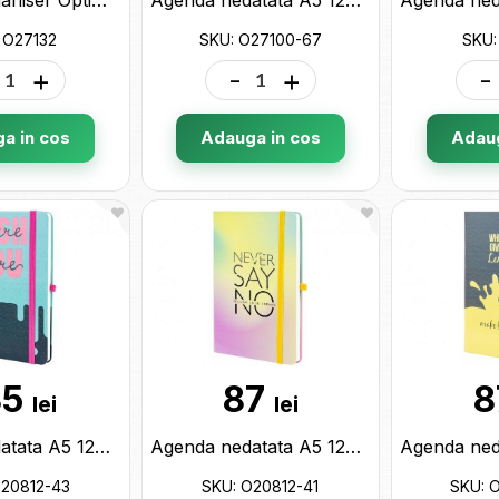
 O27132
SKU: O27100-67
SKU:
+
-
+
-
a in cos
Adauga in cos
Adaug
35
87
8
lei
lei
Agenda nedatata A5 128 foi cu elastic Wish (cop.tare) linii O20812-43
Agenda nedatata A5 128 foi cu elastic Never Say No (cop.tare) linii O20812-41
O20812-43
SKU: O20812-41
SKU: 