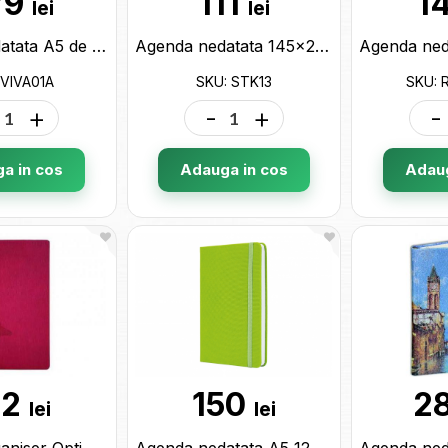
79
111
1
lei
lei
Agenda nedatata A5 de lux Viva Arles Oranj VIVA01A
Agenda nedatata 145x210 Lizy STK13 STK13
 VIVA01A
SKU: STK13
SKU: 
+
-
+
-
a in cos
Adauga in cos
Adaug
52
150
2
lei
lei
Agenda Organiser Optima (cu placa metal) O27132
Agenda nedatata A5 128 foi cu elastic SQUARE verde fistic (cop.tare) O27100-67