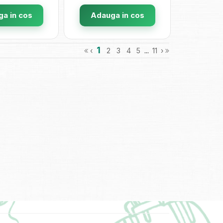
a in cos
Adauga in cos
1
‹
2
3
4
5
...
11
›