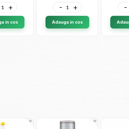
+
-
+
-
a in cos
Adauga in cos
Adaug