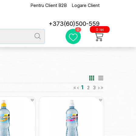
Pentru Client B2B
Logare Client
+373(60)500-559
0 lei
0
1
‹
2
3
›