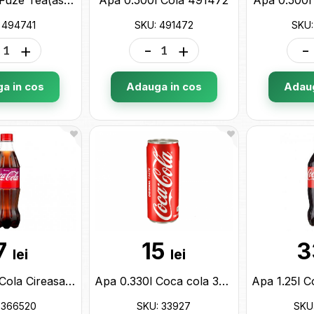
 494741
SKU: 491472
SKU:
+
-
+
-
a in cos
Adauga in cos
Adaug
7
15
3
lei
lei
Apa 0.500l Cola Cireasa 366520
Apa 0.330l Coca cola 33927
 366520
SKU: 33927
SKU