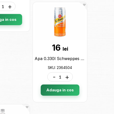
+
a in cos
16
lei
Apa 0.330l Schweppes tangerine 2364504
SKU: 2364504
-
+
Adauga in cos