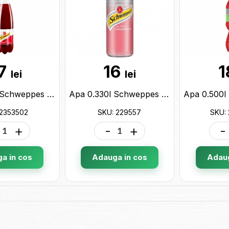
7
16
1
lei
lei
Apa 0.750l Schweppes 2353502
Apa 0.330l Schweppes grapefruit 229557
 2353502
SKU: 229557
SKU:
+
-
+
-
a in cos
Adauga in cos
Adaug