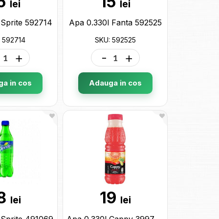
5
15
lei
lei
 Sprite 592714
Apa 0.330l Fanta 592525
 592714
SKU: 592525
+
-
+
a in cos
Adauga in cos
8
19
lei
lei
 Sprite 491069
Apa 0.330l Cappy 399770