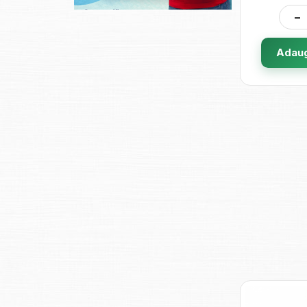
-
Adaug