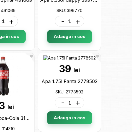
 491069
SKU: 399770
+
-
+
a in cos
Adauga in cos
39
lei
Apa 1.75l Fanta 2778502
SKU: 2778502
-
+
3
lei
Adauga in cos
Apa 1.25l Coca-Cola 314310
: 314310