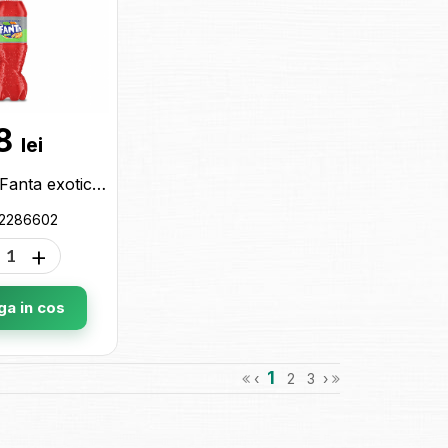
8
lei
Apa 0.500l Fanta exotic zero 2286602
 2286602
+
a in cos
1
‹
2
3
›