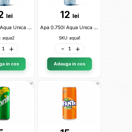
2
12
lei
lei
Apa 0.750l Aqua Unica Sport Lemon aqua2
Apa 0.750l Aqua Unica Sport aqua1
: aqua2
SKU: aqua1
+
-
+
a in cos
Adauga in cos