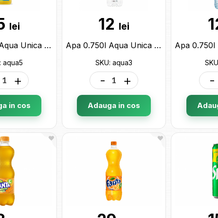
5
12
1
lei
lei
Apa 0.330l Aqua Unica KIDS piersica+mar aqua5
Apa 0.750l Aqua Unica Zero Calorii aqua3
: aqua5
SKU: aqua3
SKU
+
-
+
-
a in cos
Adauga in cos
Adaug