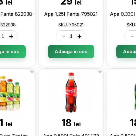
8
29
1
lei
lei
 Fanta 822938
Apa 1.25l Fanta 795021
Apa 0.330l
 822938
SKU: 795021
SKU:
+
-
+
-
a in cos
Adauga in cos
Adaug
1
18
1
lei
lei
Apa 0.500l Fuze Tea(asorti) 494741
Apa 0.500l Cola 491472
Apa 0.500l