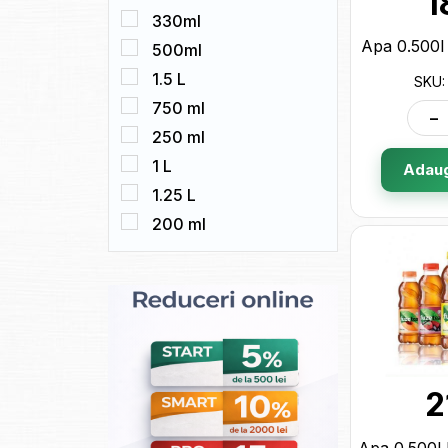
1
330ml
Apa 0.500l
500ml
1.5 L
SKU:
750 ml
-
250 ml
1 L
Adaug
1.25 L
200 ml
2