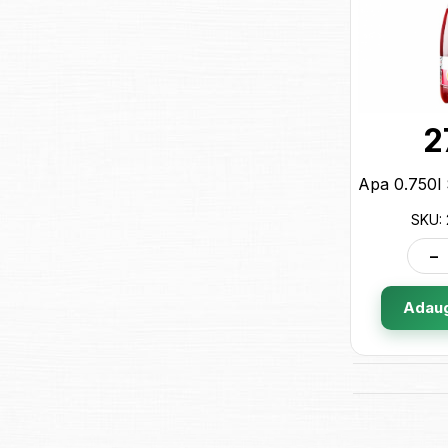
2
SKU:
-
Adaug