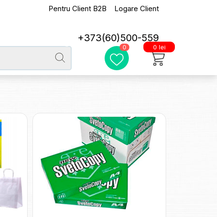
Pentru Client B2B
Logare Client
+373(60)500-559
0 lei
0