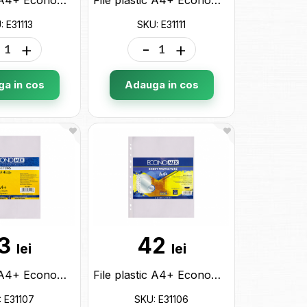
: E31113
SKU: E31111
+
-
+
a in cos
Adauga in cos
3
42
lei
lei
File plastic A4+ Economix 40mk (100buc) E31107
File plastic A4+ Economix 30mk (100buc) E31106
: E31107
SKU: E31106