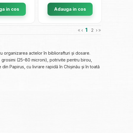
a in cos
Adauga in cos
1
‹
2
›
u organizarea actelor în bibliorafturi și dosare.
te grosimi (25–80 microni), potrivite pentru birou,
in Papirus, cu livrare rapidă în Chișinău și în toată