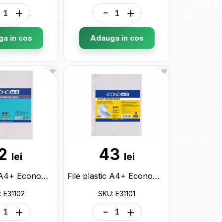
+
-
+
a in cos
Adauga in cos
2
43
lei
lei
File plastic A4+ Economix 30mk (100buc) E31102
File plastic A4+ Economix 30mk (100buc) E31101
: E31102
SKU: E31101
+
-
+