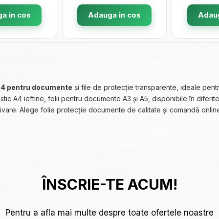
a in cos
Adauga in cos
Adaug
c A4 pentru documente
și file de protecție transparente, ideale pentr
astic A4 ieftine, folii pentru documente A3 și A5, disponibile în diferi
ivare. Alege folie protecție documente de calitate și comandă online d
ÎNSCRIE-TE ACUM!
Pentru a afla mai multe despre toate ofertele noastre