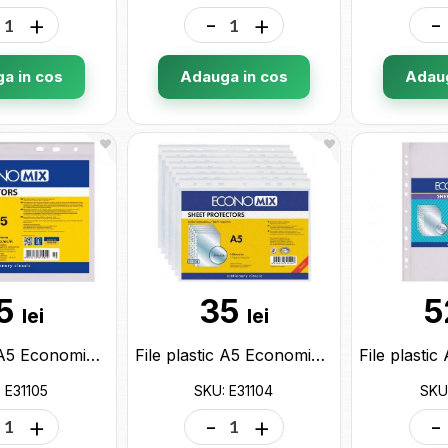
+
-
+
-
a in cos
Adauga in cos
Adaug
5
35
5
lei
lei
File plastic A5 Economix 40mk (100buc) E31105
File plastic A5 Economix 30mk (100buc) E31104
 E31105
SKU: E31104
SKU
+
-
+
-