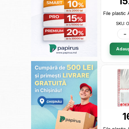
15
SKU: 
-
Adaug
1