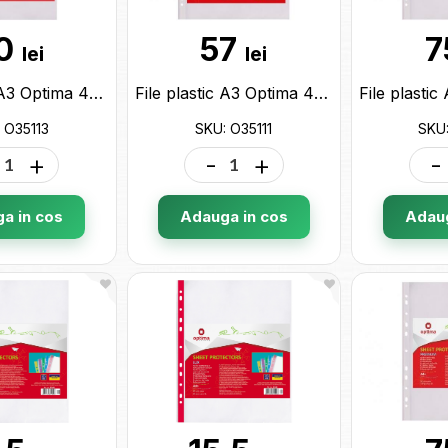
0
57
7
lei
lei
File plastic A3 Optima 40mk (50buc) orizontale O35113
File plastic A3 Optima 40mk (50buc) verticale O35111
 O35113
SKU: O35111
SKU:
+
-
+
-
a in cos
Adauga in cos
Adaug