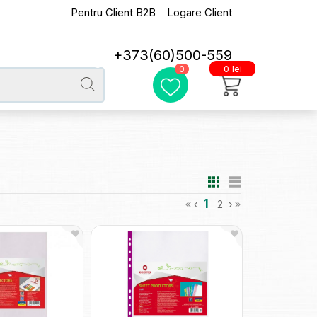
Pentru Client B2B
Logare Client
+373(60)500-559
0 lei
0
1
‹
2
›