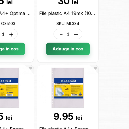
5
30
lei
lei
File plastic A4+ Optima 50mk (100buc) Premium O35103
File plastic A4 19mk (100buc) ML334
 O35103
SKU: ML334
+
-
+
a in cos
Adauga in cos
5
9.95
lei
lei
File plastic A4+ Economix 40mk (20buc) E31113
File plastic A4+ Economix 30mk (20buc) E31111