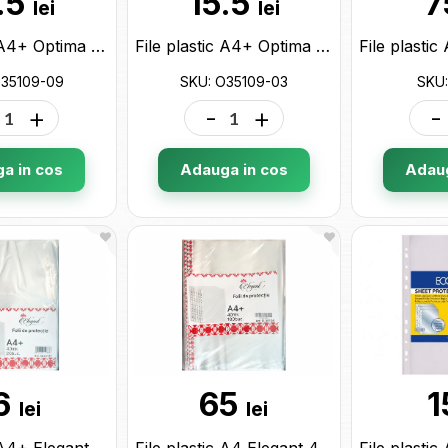
.5
15.5
7
lei
lei
File plastic A4+ Optima 40mk (20buc) roz O35109-09
File plastic A4+ Optima 40mk (20buc) rosie O35109-03
O35109-09
SKU: O35109-03
SKU:
+
-
+
-
a in cos
Adauga in cos
Adaug
6
65
1
lei
lei
File plastic A4+ Elegant 40mk (20buc) EL35107
File plastic A4 Elegant 40mk (100buc) EL35106