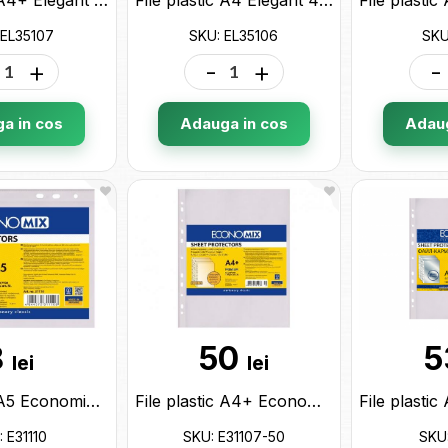
 EL35107
SKU: EL35106
SKU
+
-
+
-
a in cos
Adauga in cos
Adaug
8
50
5
lei
lei
File plastic A5 Economix 30mk (20buc) E31110
File plastic A4+ Economix 40mk (100buc) matte E31107-50
 E31110
SKU: E31107-50
SKU