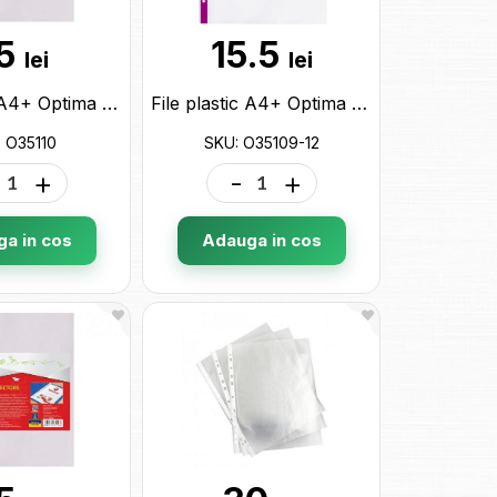
5
15.5
lei
lei
File plastic A4+ Optima 80mk (50buc) Extra O35110
File plastic A4+ Optima 40mk (20buc) Violet O35109-12
 O35110
SKU: O35109-12
+
-
+
a in cos
Adauga in cos