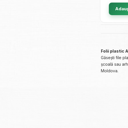
Adaug
Folii plasti
Găsești file pl
școală sau arh
Moldova.