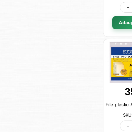
-
Adaug
3
SKU:
-