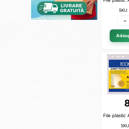
SKU:
-
Adaug
SKU: