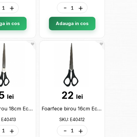
+
-
+
a in cos
Adauga in cos
5
22
lei
lei
Foarfece birou 18cm Economix (maner ergonomic,plastic) E40413
Foarfece birou 16cm Economix (maner ergonomic,plastic) E40412
 E40413
SKU: E40412
+
-
+