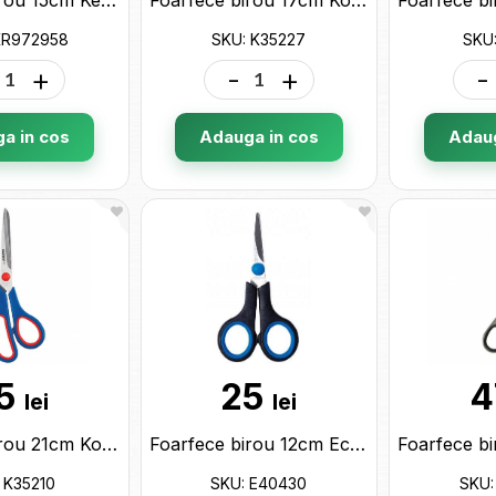
KR972958
SKU: K35227
SKU:
+
-
+
-
a in cos
Adauga in cos
Adaug
5
25
4
lei
lei
Foarfece birou 21cm Kores (miner plastic+cauciuc) K35210
Foarfece birou 12cm Economix (maner ergonomic+cauciuc) E40430
 K35210
SKU: E40430
SKU: