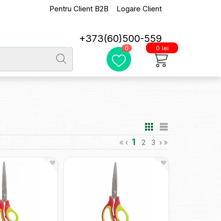
Pentru Client B2B
Logare Client
+373(60)500-559
0 lei
0
1
‹
2
3
›