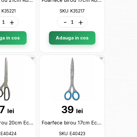
 K35221
SKU: K35217
+
-
+
a in cos
Adauga in cos
7
39
lei
lei
Foarfece birou 20cm Economix (maner metal+cauciuc) E40424
Foarfece birou 17cm Economix (maner metal+cauciuc) E40423
 E40424
SKU: E40423