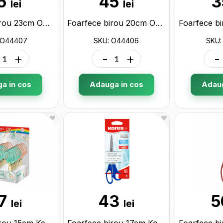
5
45
3
lei
lei
Foarfece birou 23cm Optima O44407
Foarfece birou 20cm Optima (design ergonomic) O44406
 O44407
SKU: O44406
SKU:
+
-
+
-
a in cos
Adauga in cos
Adaug
7
43
5
lei
lei
Foarfece birou 15cm Keyroad metalic KR972958
Foarfece birou 17cm Kores (miner plastic) K35227