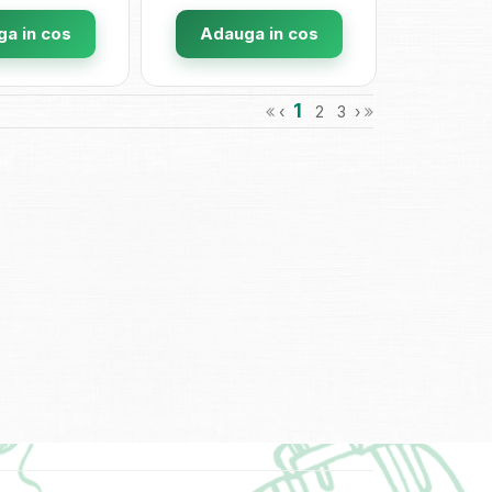
a in cos
Adauga in cos
1
‹
2
3
›