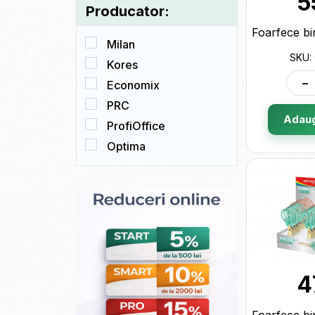
5
Producator:
Milan
SKU:
Kores
-
Economix
PRC
Adaug
ProfiOffice
Optima
4