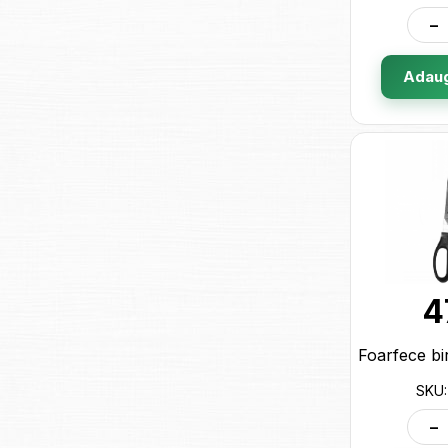
-
Adaug
4
SKU:
-