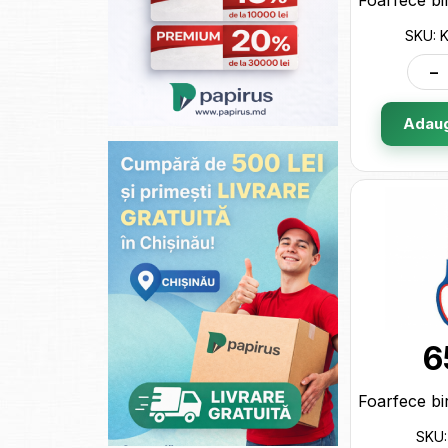
SKU: 
-
Adaug
6
SKU: