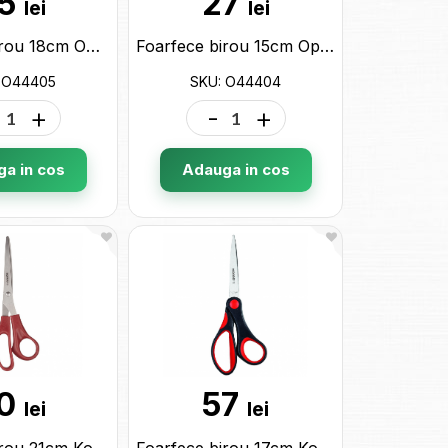
5
27
lei
lei
Foarfece birou 18cm Optima (miner plastic+cauciuc) O44405
Foarfece birou 15cm Optima (miner plastic+cauciuc) O44404
 O44405
SKU: O44404
+
-
+
a in cos
Adauga in cos
0
57
lei
lei
Foarfece birou 21cm Kores (miner plastic) K35221
Foarfece birou 17cm Kores (miner plastic+cauciuc) K35217