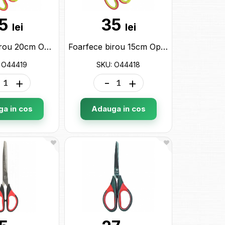
5
35
lei
lei
Foarfece birou 20cm Optima (design ergonomic) O44419
Foarfece birou 15cm Optima (design ergonomic) O44418
 O44419
SKU: O44418
+
-
+
a in cos
Adauga in cos