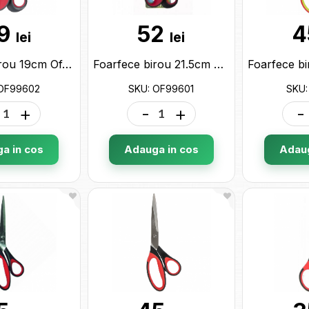
9
52
4
lei
lei
Foarfece birou 19cm OfficeForce (design ergonomic) OF99602
Foarfece birou 21.5cm OfficeForce (design ergonomic) OF99601
 OF99602
SKU: OF99601
SKU:
+
-
+
-
a in cos
Adauga in cos
Adaug