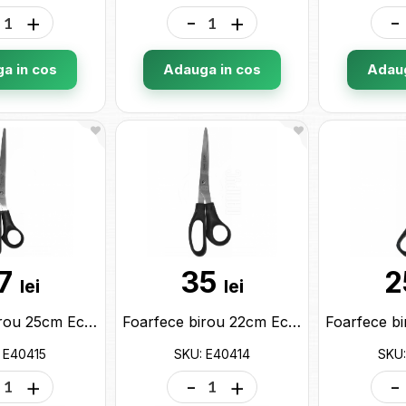
+
-
+
-
a in cos
Adauga in cos
Adaug
7
35
2
lei
lei
Foarfece birou 25cm Economix (maner ergonomic,plastic) E40415
Foarfece birou 22cm Economix (maner ergonomic,plastic) E40414
 E40415
SKU: E40414
SKU:
+
-
+
-