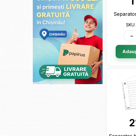
1
Separato
SKU:
-
Adaug
2