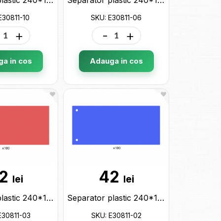
E30811-10
SKU: E30811-06
+
-
+
a in cos
Adauga in cos
2
42
lei
lei
Separator plastic 240*105 rosu 100buc E30811-03
Separator plastic 240*105 albastru 100buc E30811-02
E30811-03
SKU: E30811-02