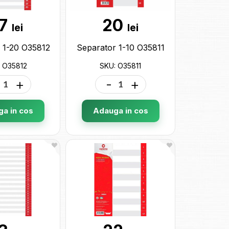
7
20
lei
lei
 1-20 O35812
Separator 1-10 O35811
 O35812
SKU: O35811
+
-
+
a in cos
Adauga in cos