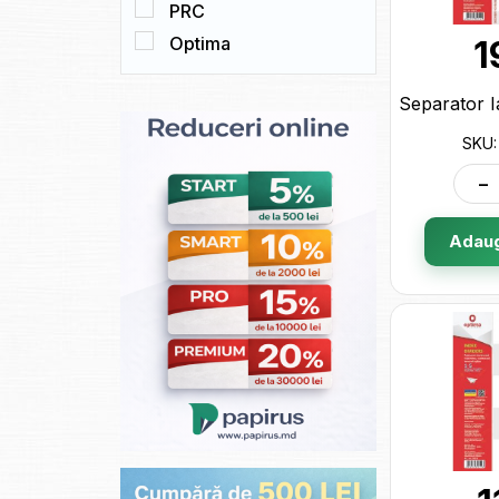
PRC
Optima
1
SKU:
-
Adaug