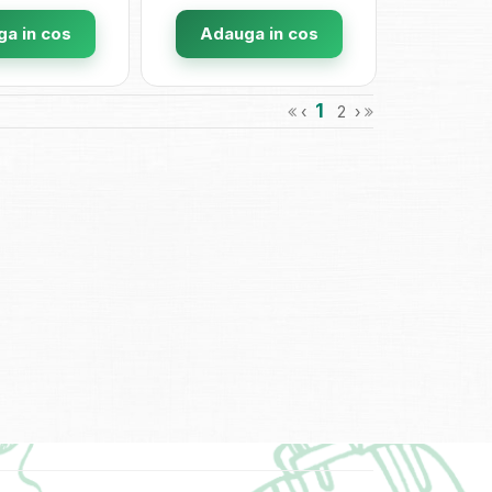
a in cos
Adauga in cos
1
‹
2
›