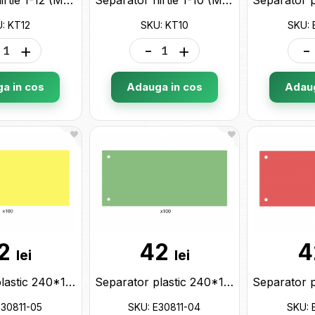
: KT12
SKU: KT10
SKU: 
+
-
+
-
a in cos
Adauga in cos
Adaug
2
42
4
lei
lei
Separator plastic 240*105 galben 100buc E30811-05
Separator plastic 240*105 verde 100buc E30811-04
E30811-05
SKU: E30811-04
SKU: 