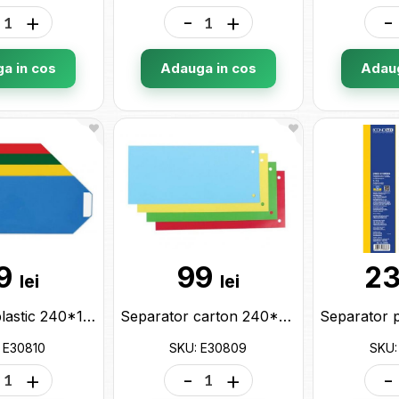
+
-
+
-
a in cos
Adauga in cos
Adaug
9
99
23
lei
lei
Separator plastic 240*105 mix 100buc E30810
Separator carton 240*105/200gr 100buc E30809
 E30810
SKU: E30809
SKU:
+
-
+
-