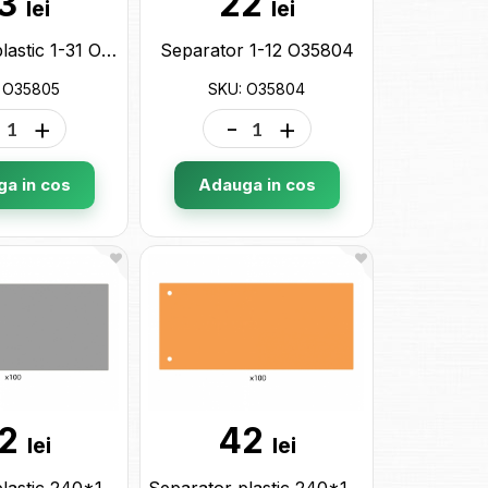
3
22
lei
lei
Separator plastic 1-31 O35805
Separator 1-12 O35804
 O35805
SKU: O35804
+
-
+
a in cos
Adauga in cos
2
42
lei
lei
Separator plastic 240*105 gri 100buc E30811-10
Separator plastic 240*105 oranj 100buc E30811-06