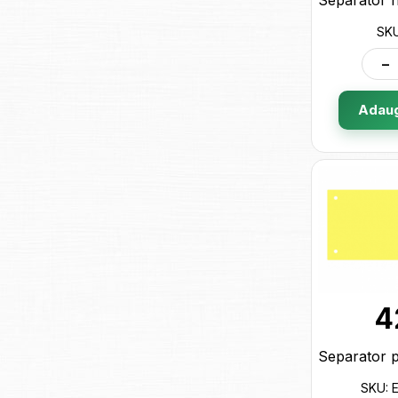
SKU
-
Adaug
4
SKU: 