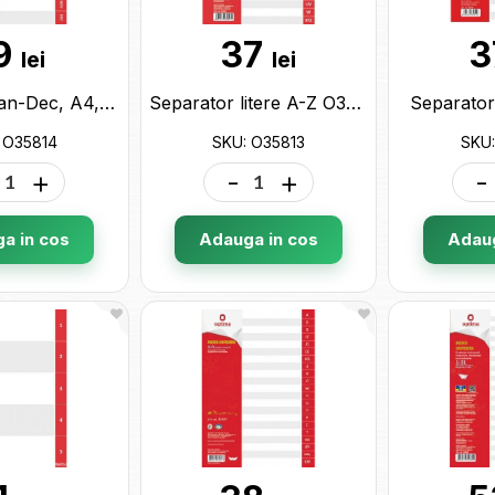
9
37
3
lei
lei
Separator Ian-Dec, A4, plastic O35814
Separator litere A-Z O35813
Separator
 O35814
SKU: O35813
SKU:
+
-
+
-
a in cos
Adauga in cos
Adaug