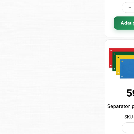
-
Adaug
5
SKU:
-