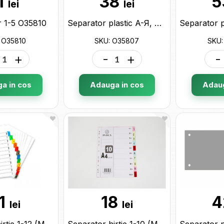
1
38
5
lei
lei
r 1-5 O35810
Separator plastic A-Я, A4 rus O35807
 O35810
SKU: O35807
SKU:
+
-
+
-
a in cos
Adauga in cos
Adaug
1
18
4
lei
lei
Separator hirtie 1-12 (ML 36-12) KT12
Separator hirtie 1-10 (ML 36-11) KT10