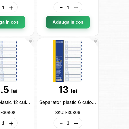
+
-
+
a in cos
Adauga in cos
.5
13
lei
lei
Separator plastic 12 culori E30808
Separator plastic 6 culori E30806
 E30808
SKU: E30806
+
-
+