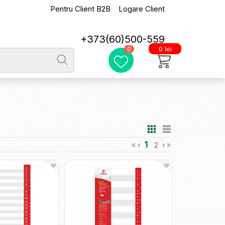
Pentru Client B2B
Logare Client
+373(60)500-559
0 lei
0
1
‹
2
›