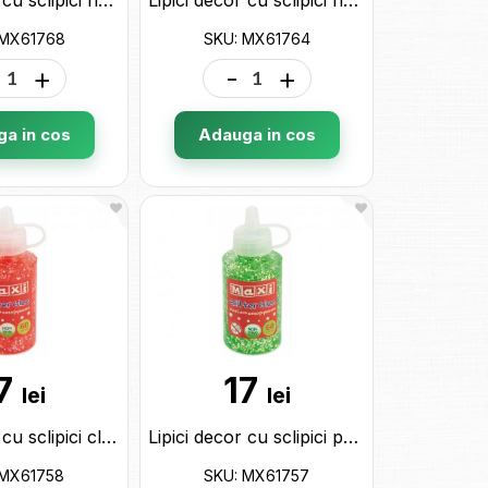
 MX61768
SKU: MX61764
+
-
+
a in cos
Adauga in cos
7
17
lei
lei
Lipici decor cu sclipici clasic Maxi tub 60ml.rosu MX61758
Lipici decor cu sclipici pastel Maxi tub 60ml.verde MX61757
 MX61758
SKU: MX61757