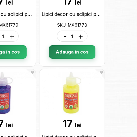
7
17
lei
lei
Lipici decor cu sclipici perlat Maxi tub 60ml.violet MX61779
Lipici decor cu sclipici perlat Maxi tub 60ml.albastru MX61778
 MX61779
SKU: MX61778
+
-
+
a in cos
Adauga in cos
7
17
lei
lei
Lipici decor cu sclipici neon Maxi tub 60ml.violet MX61768
Lipici decor cu sclipici neon Maxi tub 60ml.galben MX61764