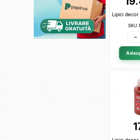
19
SKU:
-
Adaug
1