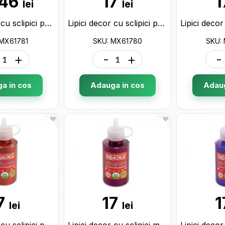
.46
17
1
lei
lei
Lipici decor cu sclipici perlat Maxi tub 60ml.alb MX61781
Lipici decor cu sclipici perlat Maxi tub 60ml.verde neon MX61780
 MX61781
SKU: MX61780
SKU:
+
-
+
-
a in cos
Adauga in cos
Adaug
7
17
1
lei
lei
Lipici decor cu sclipici perlat Maxi tub 60ml.visiniu MX61777
Lipici decor cu sclipici metallic Maxi tub 60ml.roz MX61773