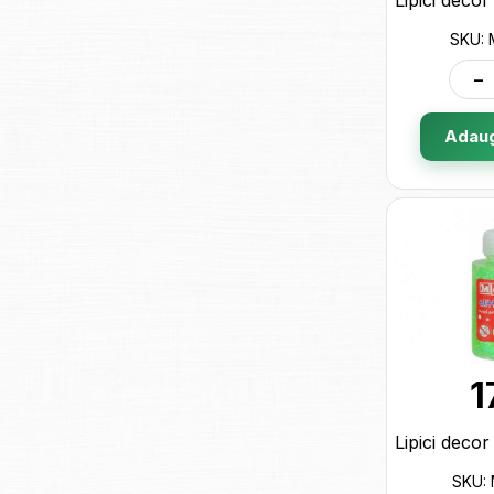
SKU:
-
Adaug
1
SKU: