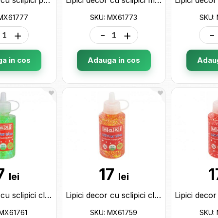
 MX61777
SKU: MX61773
SKU:
+
-
+
-
a in cos
Adauga in cos
Adaug
7
17
1
lei
lei
Lipici decor cu sclipici clasic Maxi tub 60ml.verde neon MX61761
Lipici decor cu sclipici clasic Maxi tub 60ml.galben MX61759
 MX61761
SKU: MX61759
SKU: