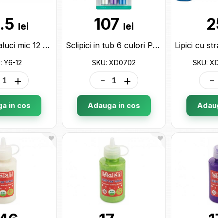
.5
107
2
lei
lei
Lipici cu straluci mic 12 culori (ML17-1) Y6-12
Sclipici in tub 6 culori Pearl Glitter Shaker XD0702
: Y6-12
SKU: XD0702
SKU: X
+
-
+
-
a in cos
Adauga in cos
Adaug