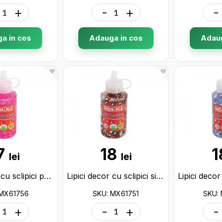
+
-
+
-
a in cos
Adauga in cos
Adaug
7
18
1
lei
lei
Lipici decor cu sclipici pastel Maxi tub 60ml.fucsia MX61756
Lipici decor cu sclipici si confetti Maxi tub 60ml.negru MX61751
 MX61756
SKU: MX61751
SKU:
+
-
+
-