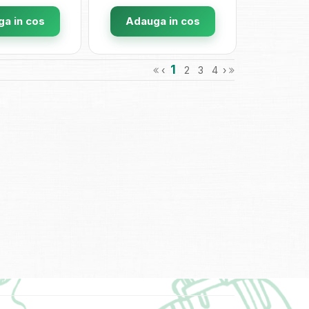
a in cos
Adauga in cos
1
‹
2
3
4
›