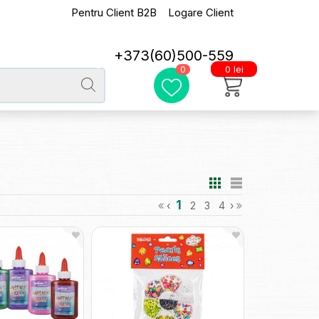
Pentru Client B2B
Logare Client
+373(60)500-559
0 lei
0
1
‹
2
3
4
›