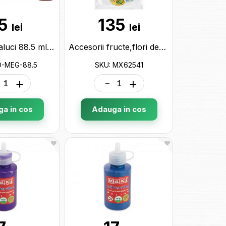
5
135
lei
lei
Lipici cu straluci 88.5 ml Metalic XD-MEG-88.5
Accesorii fructe,flori decorative Maxi 7 buc*7.5gr MX62541
D-MEG-88.5
SKU: MX62541
+
-
+
a in cos
Adauga in cos