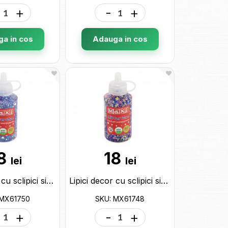
+
-
+
a in cos
Adauga in cos
8
18
lei
lei
Lipici decor cu sclipici si confetti Maxi tub 60ml.albastru MX61750
Lipici decor cu sclipici si confetti Maxi tub 60ml.albastru deschis MX61748
 MX61750
SKU: MX61748
+
-
+