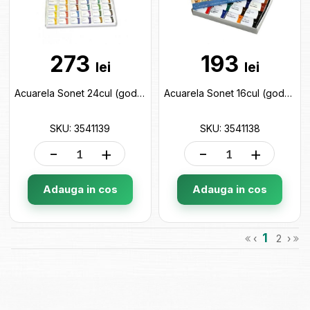
273
193
lei
lei
Acuarela Sonet 24cul (godete) 3541139
Acuarela Sonet 16cul (godete) 3541138
SKU: 3541139
SKU: 3541138
-
+
-
+
Adauga in cos
Adauga in cos
1
‹
2
›