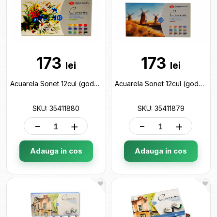
173
173
lei
lei
Acuarela Sonet 12cul (godete) 35411880
Acuarela Sonet 12cul (godete) Plein Air 35411879
SKU: 35411880
SKU: 35411879
-
+
-
+
Adauga in cos
Adauga in cos