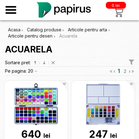
0 lei
Acasa
Catalog produse
Articole pentru arta
Articole pentru desen
Acuarela
ACUARELA
Sortare pret:
1
Pe pagina:
20
‹
2
›
640
247
lei
lei