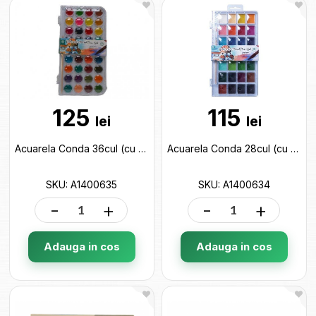
125
115
lei
lei
Acuarela Conda 36cul (cu pensula) A1400635
Acuarela Conda 28cul (cu pensula) A1400634
SKU: A1400635
SKU: A1400634
-
+
-
+
Adauga in cos
Adauga in cos