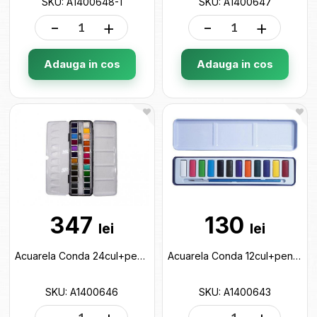
SKU: A1400648-1
SKU: A1400647
-
+
-
+
Adauga in cos
Adauga in cos
347
130
lei
lei
Acuarela Conda 24cul+pensula rezervor (cutie metal) A1400646
Acuarela Conda 12cul+pensula (cutie metal) A1400643
SKU: A1400646
SKU: A1400643