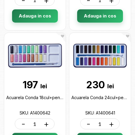
-
+
-
+
Adauga in cos
Adauga in cos
197
230
lei
lei
Acuarela Conda 18cul+pensula (cutie metal) A1400642
Acuarela Conda 24cul+pensula (cutie metal) A1400641
SKU: A1400642
SKU: A1400641
-
+
-
+