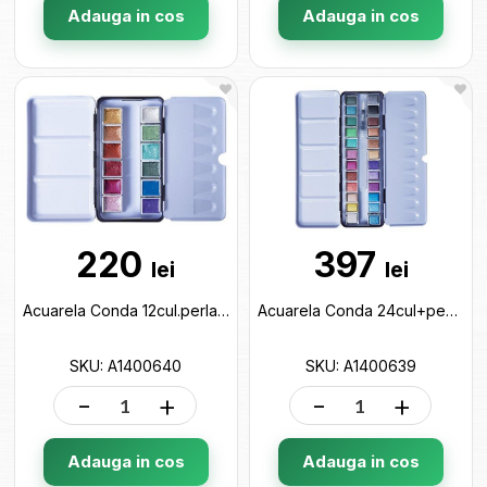
Adauga in cos
Adauga in cos
220
397
lei
lei
Acuarela Conda 12cul.perlate (cutie metal)(903611) A1400640
Acuarela Conda 24cul+pensula rezervor (cutie metal) A1400639
SKU: A1400640
SKU: A1400639
-
+
-
+
Adauga in cos
Adauga in cos