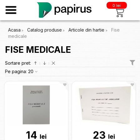
0 lei
Acasa
Catalog produse
Articole din hartie
Fise
medicale
FISE MEDICALE
Sortare pret:
Pe pagina:
20
14
23
lei
lei