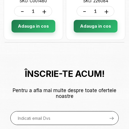
SKU: C001480
SKU: 226084
-
+
-
+
Adauga in cos
Adauga in cos
ÎNSCRIE-TE ACUM!
Pentru a afla mai multe despre toate ofertele
noastre