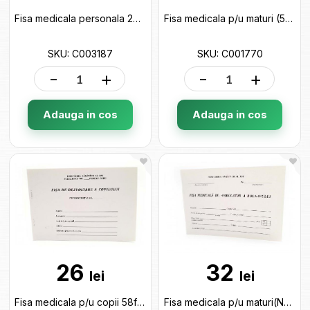
Fisa medicala personala 24 p C003187
Fisa medicala p/u maturi (58foi) C001770
SKU: C003187
SKU: C001770
-
+
-
+
Adauga in cos
Adauga in cos
26
32
lei
lei
Fisa medicala p/u copii 58file C001763
Fisa medicala p/u maturi(NEW) liniata 96 FOI C001565