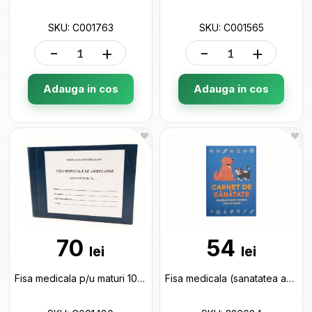
SKU: C001763
SKU: C001565
-
+
-
+
Adauga in cos
Adauga in cos
70
54
lei
lei
Fisa medicala p/u maturi 100f. (coperta tare) C001480
Fisa medicala (sanatatea animalelor) 226084