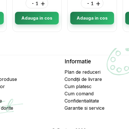
-
+
-
+
Adauga in cos
Adauga in cos
Informatie
Plan de reduceri
 produse
Condiții de livrare
tor
Cum platesc
Cum comand
e
Confidentialitate
dorite
Garantie si service