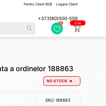
Pentru Client B2B
Logare Client
+373(60)500-559
0 lei
0
nta a ordinelor 188863
NO STOCK
SKU: 188863