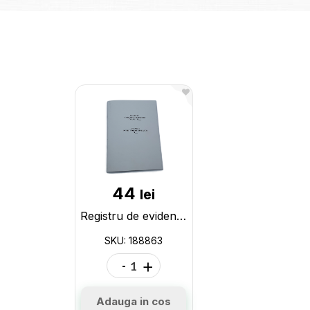
44
lei
Registru de evidenta a ordinelor 188863
SKU: 188863
-
+
Adauga in cos