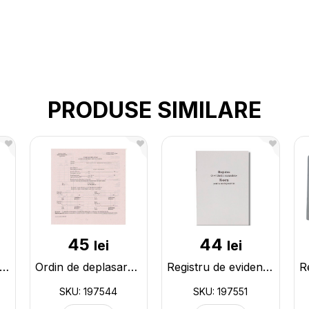
PRODUSE SIMILARE
45
44
lei
lei
gistru A4 48foi liniate 197520
Ordin de deplasare A4 ziar 100buc (F-288) 197544
Registru de evidenta a materialelor 48 foi 197551
SKU: 197544
SKU: 197551