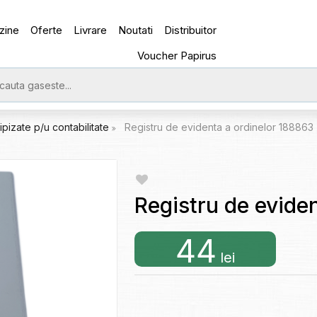
zine
Oferte
Livrare
Noutati
Distribuitor
Voucher Papirus
ipizate p/u contabilitate
Registru de evidenta a ordinelor 188863
Registru de evide
44
lei