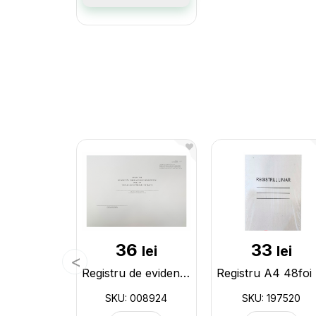
36
33
lei
lei
Registru de evidenta formularelor cu regim special 008924
Re
SKU: 008924
SKU: 197520