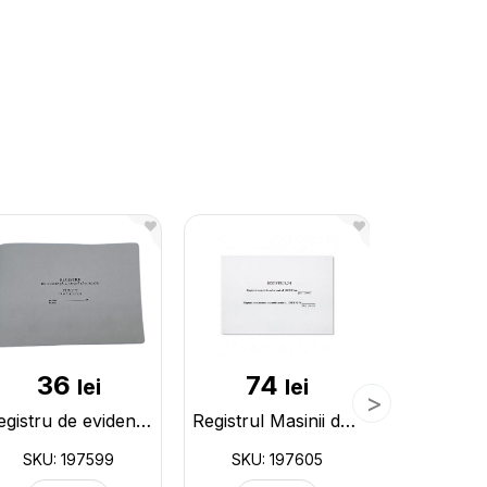
36
74
3
lei
lei
Registru de evidenta a cumparaturilor 48 foi 197599
Registrul Masinii de Casa 96 foi 197605
SKU: 197599
SKU: 197605
SKU: 