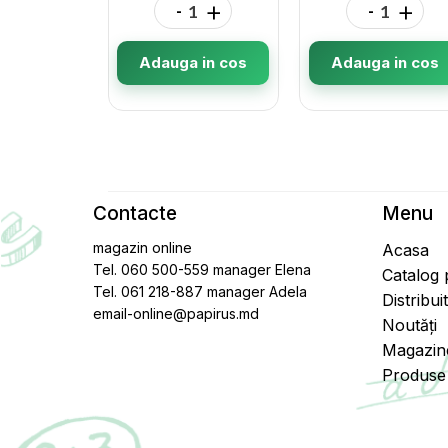
-
+
-
+
Adauga in cos
Adauga in cos
Contacte
Menu
magazin online
Acasa
Tel. 060 500-559 manager Elena
Catalog
Tel. 061 218-887 manager Adela
Distribui
email-online@papirus.md
Noutăți
Magazin
Produse 