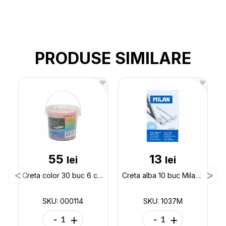
PRODUSE SIMILARE
55
13
lei
lei
Creta color 30 buc 6 culori scolara Elegant 000114
Creta alba 10 buc Milan 1037M
SKU: 000114
SKU: 1037M
-
+
-
+