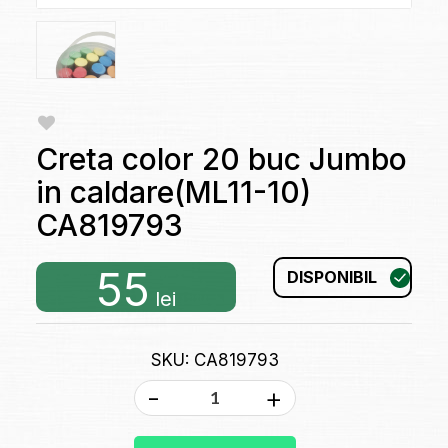
Creta color 20 buc Jumbo
in caldare(ML11-10)
CA819793
55
DISPONIBIL
lei
SKU: CA819793
-
+