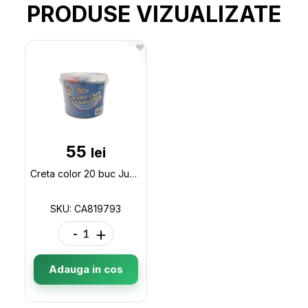
PRODUSE VIZUALIZATE
55
lei
Creta color 20 buc Jumbo in caldare(ML11-10) CA819793
SKU: CA819793
-
+
Adauga in cos