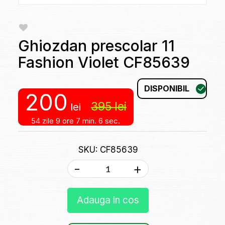
Ghiozdan prescolar 11
Fashion Violet CF85639
DISPONIBIL
200
395
lei
lei
54 zile
9 ore
7 min.
6 sec.
SKU: CF85639
-
+
Adauga in cos