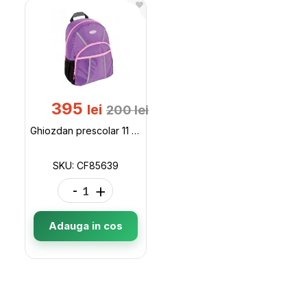
395
lei
200
lei
Ghiozdan prescolar 11 Fashion Violet CF85639
SKU: CF85639
-
+
Adauga in cos