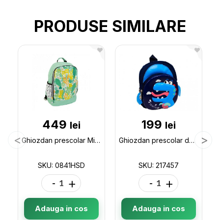
PRODUSE SIMILARE
449
199
lei
lei
Ghiozdan prescolar Milan Hide and Seek 0841HSD
Ghiozdan prescolar desen 3D(ML44-3) 217457
SKU: 0841HSD
SKU: 217457
-
+
-
+
Adauga in cos
Adauga in cos