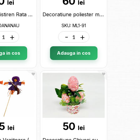
0
60
lei
lei
Figurina polistiren Rata OANANAU
Decoratiune poliester morcovi 12b (ghirlanda) ML1-91
 OANANAU
SKU: ML1-91
+
-
+
a in cos
Adauga in cos
5
50
lei
lei
Decoratiune Vrajitoare (sperietoare) ML1-82
Decoratiune Ghiveci cu flori+ou 1buc ML1-41