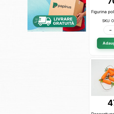
7
SKU: 
-
Adaug
4