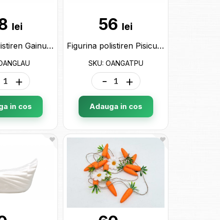
8
56
lei
lei
Figurina polistiren Gainusa OANGLAU
Figurina polistiren Pisicuta OANGATPU
 OANGLAU
SKU: OANGATPU
+
-
+
a in cos
Adauga in cos