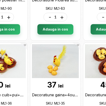
 ML1-90
SKU: ML1-83
SKU:
+
-
+
-
a in cos
Adauga in cos
Adaug
0
37
4
lei
lei
Decoratiune cuib+pui+oua (4buc/set) ML1-36
Decoratiune gaina+4oua set ML1-35
 ML1-36
SKU: ML1-35
SKU