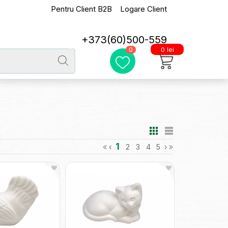
Pentru Client B2B
Logare Client
+373(60)500-559
0 lei
0
1
‹
2
3
4
5
›