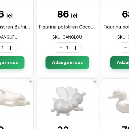
6
86
6
lei
lei
Figurina polistiren Bufnita OANGUFU
Figurina polistiren Cocos OANGLOU
 OANGUFU
SKU: OANGLOU
SKU:
+
-
+
-
a in cos
Adauga in cos
Adaug