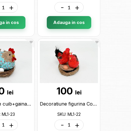
+
-
+
a in cos
Adauga in cos
0
100
lei
lei
Decoratiune cuib+gaina color ML1-23
Decoratiune figurina Cocos+gaina in cuib (cu sunet) ML1-22
: ML1-23
SKU: ML1-22
+
-
+