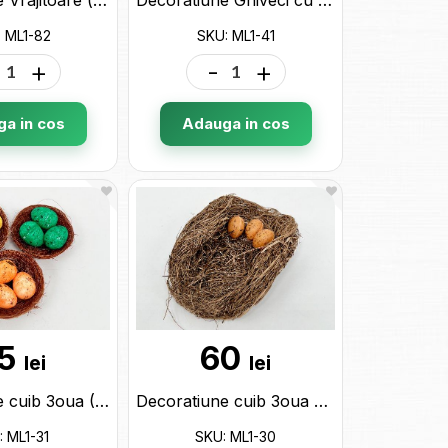
 ML1-82
SKU: ML1-41
+
-
+
a in cos
Adauga in cos
5
60
lei
lei
Decoratiune cuib 3oua (3buc/set) ML1-31
Decoratiune cuib 3oua ML1-30
: ML1-31
SKU: ML1-30