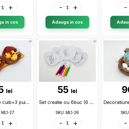
+
-
+
-
a in cos
Adauga in cos
Adaug
5
55
9
lei
lei
Decoratiune cuib+3 puisori (2buc/set) ML1-27
Set creatie ou 6buc (6 carioci) ML1-26
 ML1-27
SKU: ML1-26
SKU
+
-
+
-