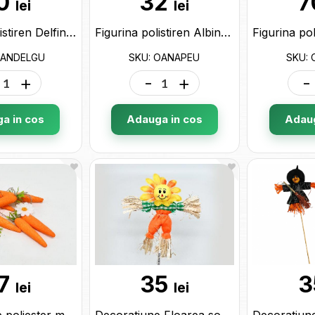
0
32
7
lei
lei
Figurina polistiren Delfin OANDELGU
Figurina polistiren Albinuta OANAPEU
OANDELGU
SKU: OANAPEU
SKU:
+
-
+
-
a in cos
Adauga in cos
Adaug
7
35
3
lei
lei
Decoratiune poliester morcovi (ghirlanda) ML1-90
Decoratiune Floarea soarelui (sperietoare) ML1-83