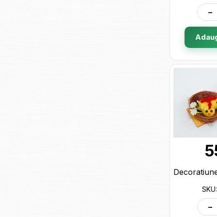
-
Adaug
5
SKU:
-