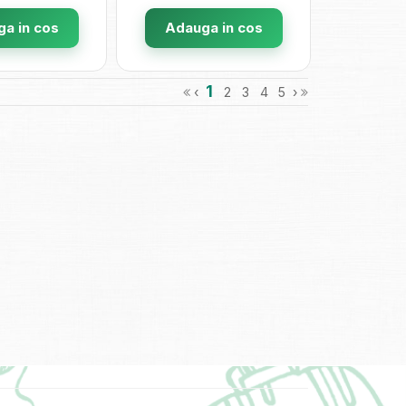
a in cos
Adauga in cos
1
‹
2
3
4
5
›