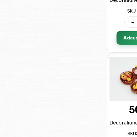
SKU:
-
Adaug
5
SKU: