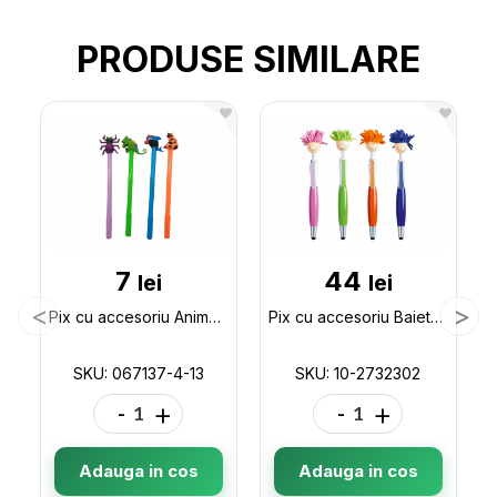
PRODUSE SIMILARE
7
44
lei
lei
Pix cu accesoriu Animalute asorti ML4-13 067137-4-13
Pix cu accesoriu Baietel 10-2732302
SKU: 067137-4-13
SKU: 10-2732302
-
+
-
+
Adauga in cos
Adauga in cos