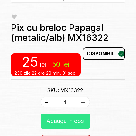
Pix cu breloc Papagal
(metalic/alb) MX16322
DISPONIBIL
25
50
lei
lei
230 zile
22 ore
28 min.
31 sec.
SKU: MX16322
-
+
Adauga in cos