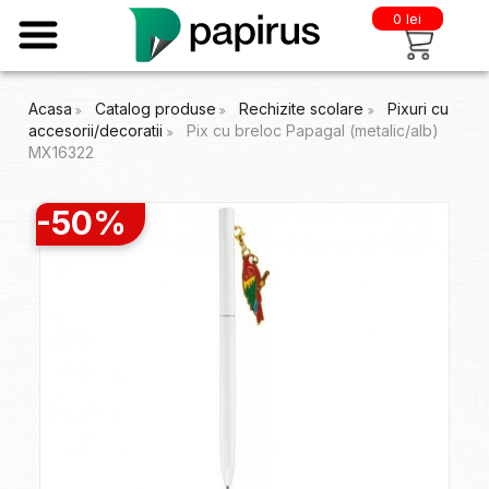
0 lei
Acasa
Catalog produse
Rechizite scolare
Pixuri cu
accesorii/decoratii
Pix cu breloc Papagal (metalic/alb)
MX16322
-50%