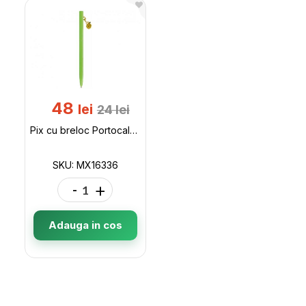
48
lei
24
lei
Pix cu breloc Portocala (metalic/verde) MX16336
SKU: MX16336
-
+
Adauga in cos