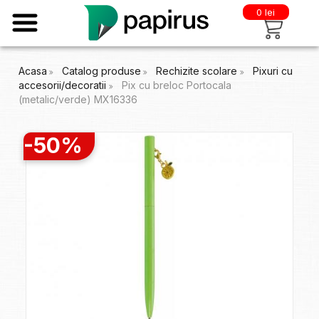
0 lei
Acasa
Catalog produse
Rechizite scolare
Pixuri cu
accesorii/decoratii
Pix cu breloc Portocala
(metalic/verde) MX16336
-50%