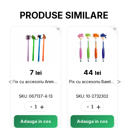
PRODUSE SIMILARE
7
44
lei
lei
Pix cu accesoriu Animalute asorti ML4-13 067137-4-13
Pix cu accesoriu Baietel 10-2732302
SKU: 067137-4-13
SKU: 10-2732302
-
+
-
+
Adauga in cos
Adauga in cos