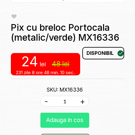
Pix cu breloc Portocala
(metalic/verde) MX16336
DISPONIBIL
24
48
lei
lei
231 zile
8 ore
48 min.
10 sec.
SKU: MX16336
-
+
Adauga in cos