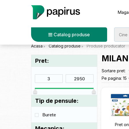
Maga
Catalog produse
Acasa
Catalog produse
Produse producator
MILAN
Pret:
Sortare pret:
Pe pagina:
15
Tip de pensule:
Burete
Pret on
Mecanica: