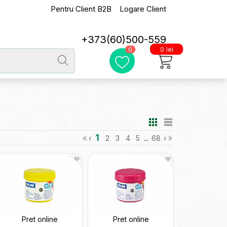
Pentru Client B2B
Logare Client
+373(60)500-559
0 lei
0
1
‹
2
3
4
5
...
68
›
Pret online
Pret online