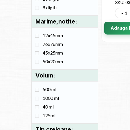
SKU: 0
8 digiti
-
Marime,notite:
Adauga i
12x45mm
76x76mm
45x25mm
50x20mm
Volum:
500 ml
1000 ml
40 ml
125ml
Tip creioane: