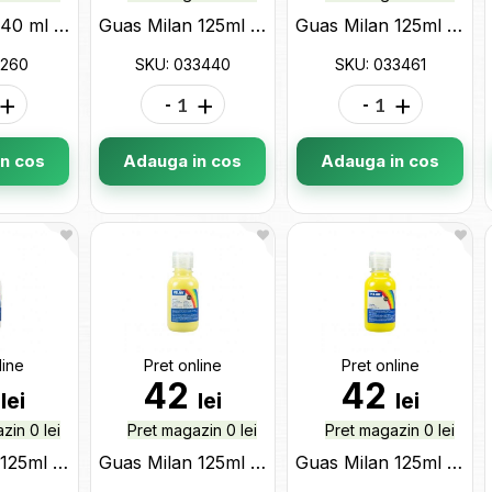
Guas Milan 40 ml verde (0326006) 03260
Guas Milan 125ml violet metalic 033440
Guas Milan 125ml verde metalic 033461
3260
SKU: 033440
SKU: 033461
+
-
+
-
+
n cos
Adauga in cos
Adauga in cos
line
Pret online
Pret online
2
42
42
lei
lei
lei
zin 0 lei
Pret magazin 0 lei
Pret magazin 0 lei
Guas Milan 125ml Alb 03410
Guas Milan 125ml galben 03419
Guas Milan 125ml galben 03420