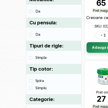
65
Pret maga
Da
Cu pensula:
SKU: 02
-
Da
Tipuri de rigle:
Adauga i
Simpla
Tip cotor:
Spira
Simplu
Pret on
27
Categorie:
Pret maga