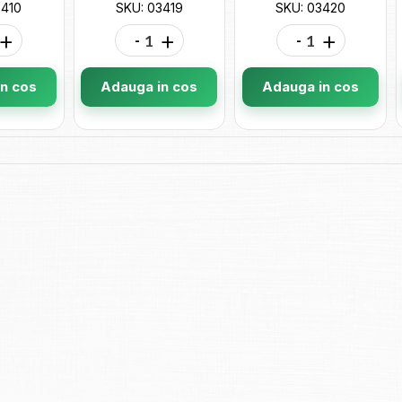
3410
SKU: 03419
SKU: 03420
+
-
+
-
+
n cos
Adauga in cos
Adauga in cos