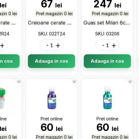
67
247
lei
lei
lei
zin 0 lei
Pret magazin 0 lei
Pret magazin 0 lei
Creioane cerate Milan 24cul Plastipastel(rotund) 022R24
Creioane cerate Milan 24cul Plastipastel 022T24
Guas set Milan 6culori 40ml (cu pensula si suport) 03206
2R24
SKU: 022T24
SKU: 03206
+
-
+
-
+
n cos
Adauga in cos
Adauga in cos
line
Pret online
Pret online
60
60
lei
lei
lei
zin 0 lei
Pret magazin 0 lei
Pret magazin 0 lei