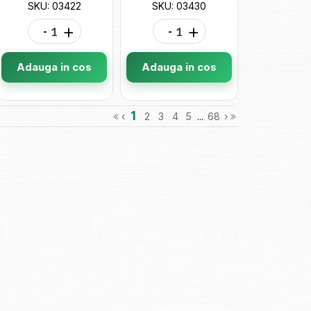
SKU: 03422
SKU: 03430
-
+
-
+
Adauga in cos
Adauga in cos
1
‹
2
3
4
5
...
68
›