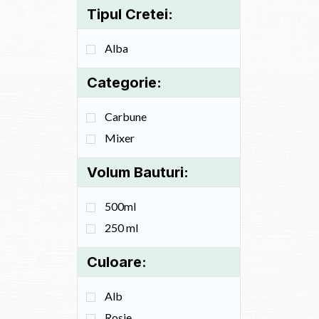
Tipul Cretei:
Alba
Categorie:
Carbune
Mixer
Volum Bauturi:
500ml
250 ml
Culoare:
Alb
Rosie