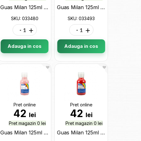
Guas Milan 125ml gri metalic 033480
Guas Milan 125ml cupru metalic 033493
SKU: 033480
SKU: 033493
-
+
-
+
Adauga in cos
Adauga in cos
Pret online
Pret online
42
42
lei
lei
Pret magazin 0 lei
Pret magazin 0 lei
Guas Milan 125ml roz pal 03422
Guas Milan 125ml rosu 03430