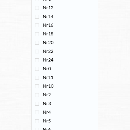
Nr12
Nr14
Nr16
Nr18
Nr20
Nr22
Nr24
Nr0
Nr11
Nr10
Nr2
Nr3
Nr4
Nr5
Nr6