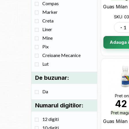
Compas
Marker
SKU: 0
Creta
-
Liner
Mine
Adauga i
Pix
Creioane Mecanice
Lut
De buzunar:
Da
Pret on
4
Numarul digitilor:
Pret maga
12 digiti
10 digiti