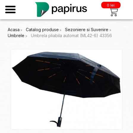
0 lei
Acasa
Catalog produse
Sezoniere si Suvenire
Umbrele
Umbrela pliabila automat (ML42-6) 43356