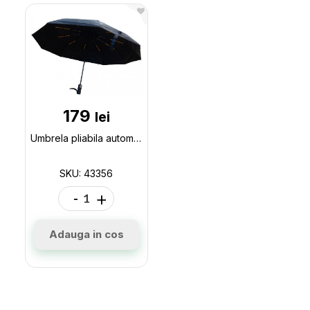
179
lei
Umbrela pliabila automat (ML42-6) 43356
SKU: 43356
-
+
Adauga in cos