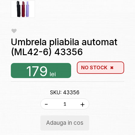
Umbrela pliabila automat
(ML42-6) 43356
179
NO STOCK
lei
SKU: 43356
-
+
Adauga in cos