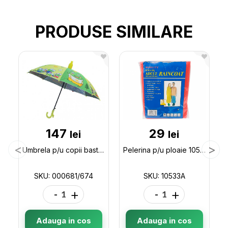
PRODUSE SIMILARE
147
29
lei
lei
Umbrela p/u copii baston cu husa plastic(ML43-4/47-2) 000681/674
Pelerina p/u ploaie 10533A 10533A
SKU: 000681/674
SKU: 10533A
-
+
-
+
Adauga in cos
Adauga in cos