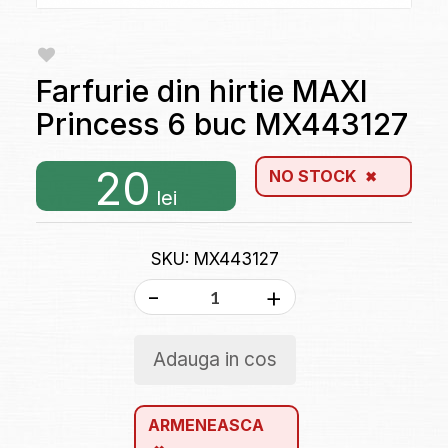
Farfurie din hirtie MAXI
Princess 6 buc MX443127
20
NO STOCK
lei
SKU: MX443127
-
+
Adauga in cos
ARMENEASCA