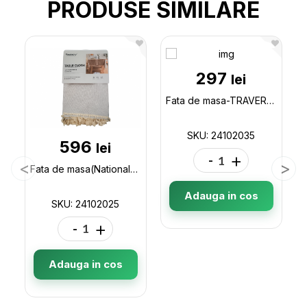
PRODUSE SIMILARE
297
lei
Fata de masa-TRAVERSA(National)*180cm(2035) 24102035
SKU: 24102035
596
lei
-
+
Fata de masa(National)140*180cm(2025) 24102025
Adauga in cos
SKU: 24102025
-
+
Adauga in cos