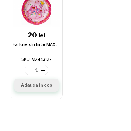
20
lei
Farfurie din hirtie MAXI Princess 6 buc MX443127
SKU: MX443127
-
+
Adauga in cos