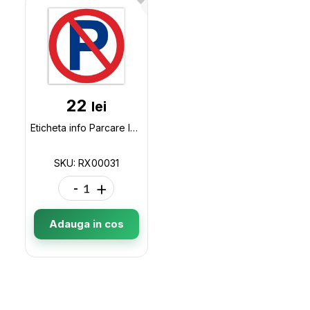
22
lei
Eticheta info Parcare Interzisa, 20x20cm RX00031
SKU: RX00031
-
+
Adauga in cos