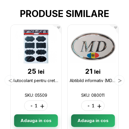
PRODUSE SIMILARE
25
21
lei
lei
Autocolant pentru creta 8buc 740825 05509
Abtibild informativ (MD) 080011
SKU: 05509
SKU: 080011
-
+
-
+
Adauga in cos
Adauga in cos