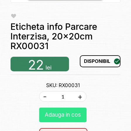
Eticheta info Parcare
Interzisa, 20x20cm
RX00031
22
DISPONIBIL
lei
SKU: RX00031
-
+
Adauga in cos