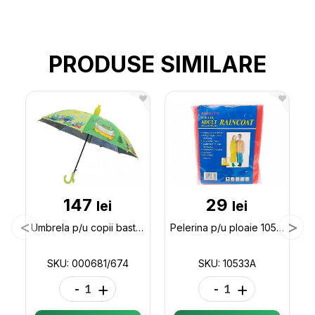
PRODUSE SIMILARE
147
29
lei
lei
Umbrela p/u copii baston cu husa plastic(ML43-4/47-2) 000681/674
Pelerina p/u ploaie 10533A 10533A
SKU: 000681/674
SKU: 10533A
-
+
-
+