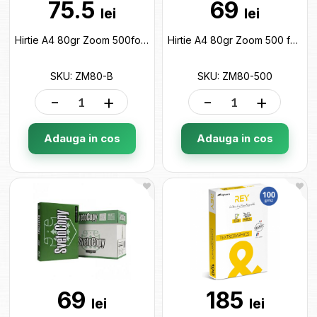
75.5
69
lei
lei
Hirtie A4 80gr Zoom 500foi Clasa B ZM80-B
Hirtie A4 80gr Zoom 500 foi Clasa C+ ZM80-500
SKU: ZM80-B
SKU: ZM80-500
-
+
-
+
Adauga in cos
Adauga in cos
69
185
lei
lei