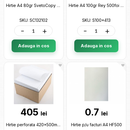
Hirtie A4 80gr SvetoCopy 500 foi SC132102
Hirtie A4 100gr Rey 500foi Alba S100x413
SKU: SC132102
SKU: S100x413
-
+
-
+
Adauga in cos
Adauga in cos
405
0.7
lei
lei
Hirtie perforata 420x500m /60gr HP4250
Hirtie p/u facturi A4 HF500