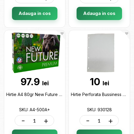
Adauga in cos
Adauga in cos
97.9
10
lei
lei
Hirtie A4 80gr New Future Premium A+ 500foi A4-500A+
Hirtie Perforata Bussiness A4 50foi 930128
SKU: A4-500A+
SKU: 930128
-
+
-
+