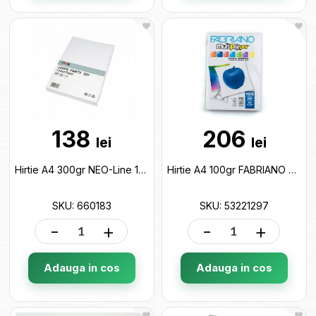
138
206
lei
lei
Hirtie A4 300gr NEO-Line 100foi Alba,70954 660183
Hirtie A4 100gr FABRIANO 500foi (alba) 53221297
SKU: 660183
SKU: 53221297
-
+
-
+
Adauga in cos
Adauga in cos