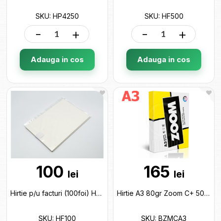
SKU: HP4250
SKU: HF500
-
+
-
+
Adauga in cos
Adauga in cos
100
165
lei
lei
Hirtie p/u facturi (100foi) HF100
Hirtie A3 80gr Zoom C+ 500 foi BZMCA3
SKU: HF100
SKU: BZMCA3