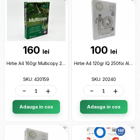
160
100
lei
lei
Hirtie A4 160gr Multicopy 250foi Alba 420159
Hirtie A4 120gr IQ 250foi Alba Premium 20240
SKU: 420159
SKU: 20240
-
+
-
+
Adauga in cos
Adauga in cos