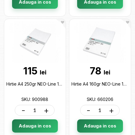
Adauga in cos
Adauga in cos
115
78
lei
lei
Hirtie A4 250gr NEO-Line 100foi Alba,70953 900988
Hirtie A4 160gr NEO-Line 100foi Alba,70951 660206
SKU: 900988
SKU: 660206
-
+
-
+
Adauga in cos
Adauga in cos