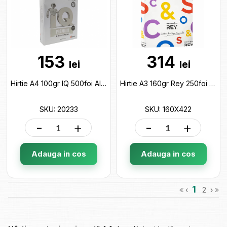
153
314
lei
lei
Hirtie A4 100gr IQ 500foi Alba Premium 20233
Hirtie A3 160gr Rey 250foi Alba 160X422
SKU: 20233
SKU: 160X422
-
+
-
+
Adauga in cos
Adauga in cos
1
‹
2
›