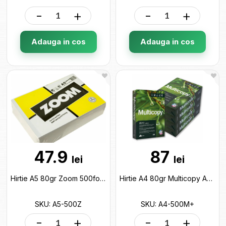
-
+
-
+
Adauga in cos
Adauga in cos
47.9
87
lei
lei
Hirtie A5 80gr Zoom 500foi A5-500Z
Hirtie A4 80gr Multicopy A+ 500foi A4-500M+
SKU: A5-500Z
SKU: A4-500M+
-
+
-
+