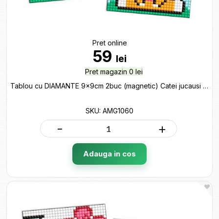
Pret online
59
lei
Pret magazin 0 lei
Tablou cu DIAMANTE 9x9cm 2buc (magnetic) Catei jucausi AMG1060
SKU: AMG1060
-
+
Adauga in cos