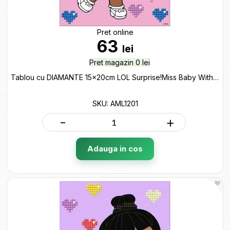
Pret online
63
lei
Pret magazin 0 lei
Tablou cu DIAMANTE 15x20cm LOL Surprise!Miss Baby With Miss Puppy AML1201
SKU: AML1201
-
+
Adauga in cos