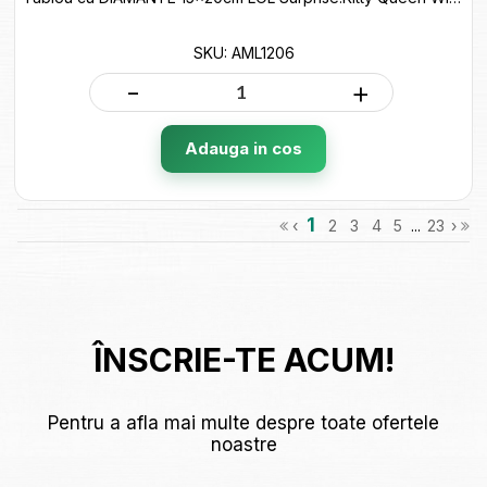
SKU: AML1206
-
+
Adauga in cos
1
‹
2
3
4
5
...
23
›
ÎNSCRIE-TE ACUM!
Pentru a afla mai multe despre toate ofertele
noastre