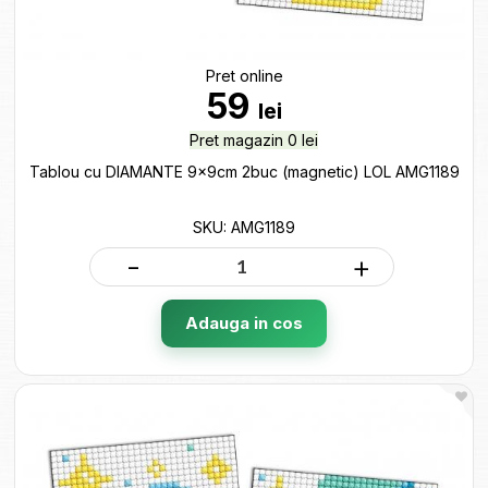
Pret online
59
lei
Pret magazin 0 lei
Tablou cu DIAMANTE 9x9cm 2buc (magnetic) LOL AMG1189
SKU: AMG1189
-
+
Adauga in cos