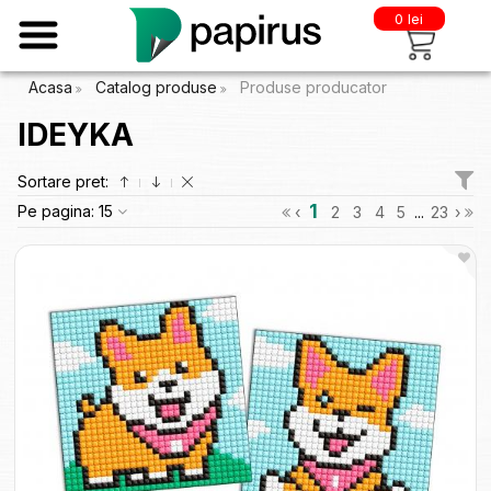
0 lei
Acasa
Catalog produse
Produse producator
IDEYKA
Sortare pret:
1
Pe pagina:
15
‹
2
3
4
5
...
23
›