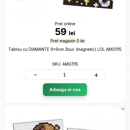
Pret online
59
lei
Pret magazin 0 lei
Tablou cu DIAMANTE 9x9cm 2buc (magnetic) LOL AMG1115
SKU: AMG1115
-
+
Adauga in cos