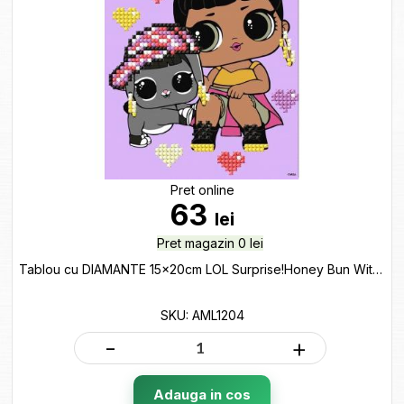
Pret online
63
lei
Pret magazin 0 lei
Tablou cu DIAMANTE 15x20cm LOL Surprise!Honey Bun With Bunny Hun AML1204
SKU: AML1204
-
+
Adauga in cos