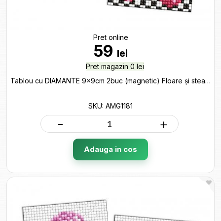
Pret online
59
lei
Pret magazin 0 lei
Tablou cu DIAMANTE 9x9cm 2buc (magnetic) Floare și stea AMG1181
SKU: AMG1181
-
+
Adauga in cos