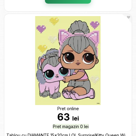
Pret online
63
lei
Pret magazin 0 lei
Tablou cu DIAMANTE 15x20cm LOL Surprise!Kitty Queen With Kitty AML1206