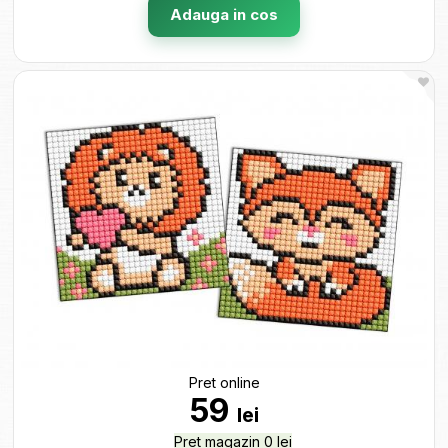
Adauga in cos
Pret online
59
lei
Pret magazin 0 lei