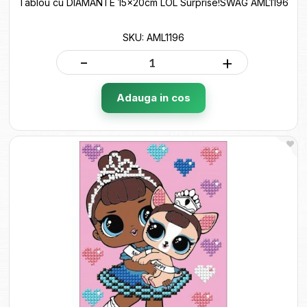
Tablou cu DIAMANTE 15x20cm LOL Surprise!SWAG AML1196
SKU: AML1196
-
+
Adauga in cos