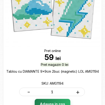
Pret online
59
lei
Pret magazin 0 lei
Tablou cu DIAMANTE 9x9cm 2buc (magnetic) LOL AMG1194
SKU: AMG1194
-
+
Adauga in cos