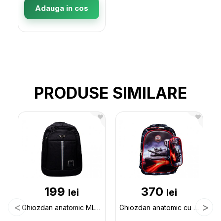
Adauga in cos
PRODUSE SIMILARE
199
370
lei
lei
Ghiozdan anatomic ML26-3 0221
Ghiozdan anatomic cu desen 3D 1066-27-2