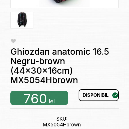
Ghiozdan anatomic 16.5
Negru-brown
(44x30x16cm)
MX5054Hbrown
760
DISPONIBIL
lei
SKU:
MX5054Hbrown