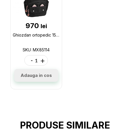
970
lei
Ghiozdan ortopedic 15 Maxi Girl (145-175cm) MX85114
SKU: MX85114
-
+
Adauga in cos
PRODUSE SIMILARE