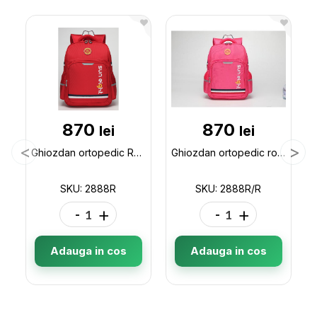
870
870
lei
lei
Ghiozdan ortopedic Red 2888R
Ghiozdan ortopedic rose red 2888R/R
SKU: 2888R
SKU: 2888R/R
-
+
-
+
Adauga in cos
Adauga in cos