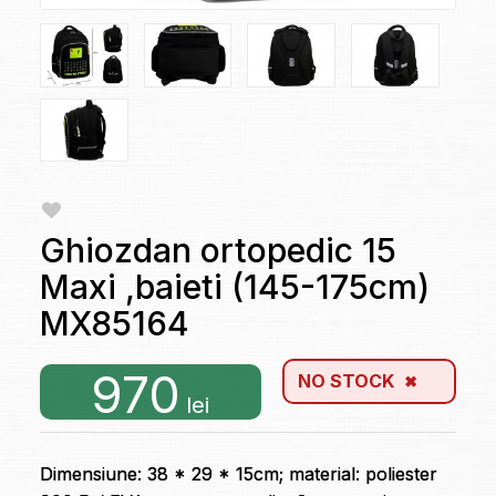
Ghiozdan ortopedic 15
Maxi ,baieti (145-175cm)
MX85164
970
NO STOCK
lei
Dimensiune: 38 * 29 * 15cm; material: poliester