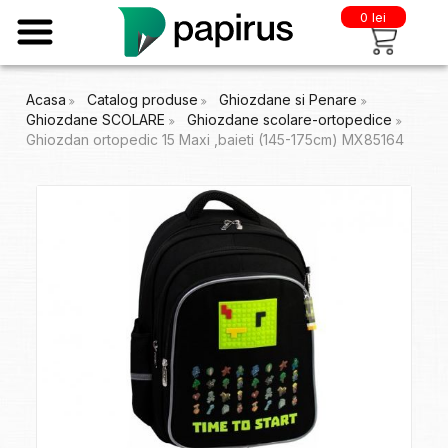
0 lei
Acasa
Catalog produse
Ghiozdane si Penare
Ghiozdane SCOLARE
Ghiozdane scolare-ortopedice
Ghiozdan ortopedic 15 Maxi ,baieti (145-175cm) MX85164