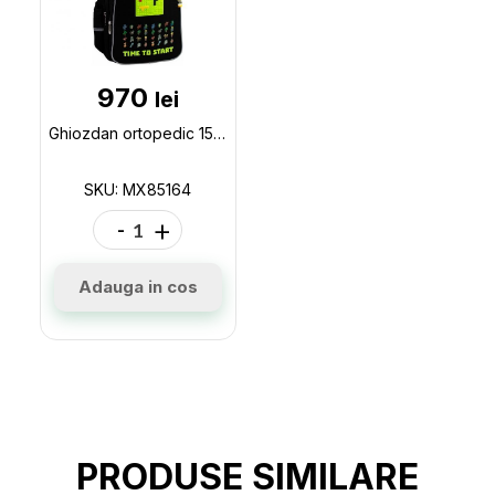
970
lei
Ghiozdan ortopedic 15 Maxi ,baieti (145-175cm) MX85164
SKU: MX85164
-
+
Adauga in cos
PRODUSE SIMILARE