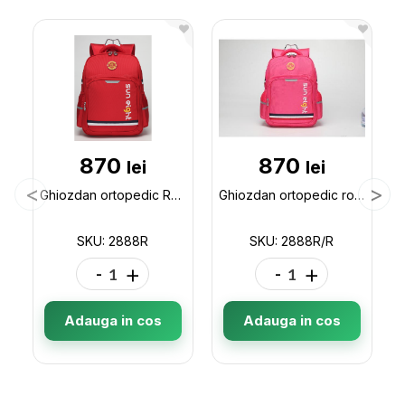
870
870
lei
lei
Ghiozdan ortopedic Red 2888R
Ghiozdan ortopedic rose red 2888R/R
SKU: 2888R
SKU: 2888R/R
-
+
-
+
Adauga in cos
Adauga in cos