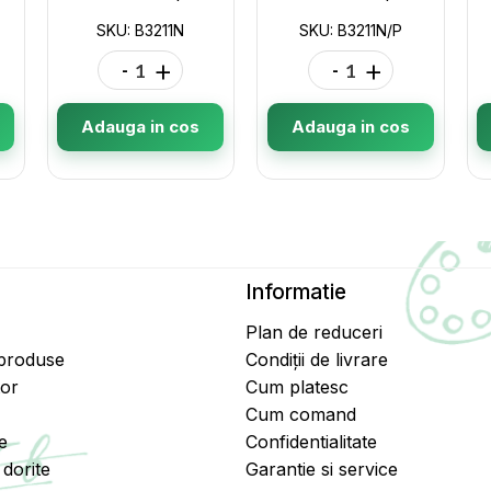
SKU: B3211N
SKU: B3211N/P
-
+
-
+
Adauga in cos
Adauga in cos
Informatie
Plan de reduceri
 produse
Condiții de livrare
tor
Cum platesc
Cum comand
e
Confidentialitate
dorite
Garantie si service