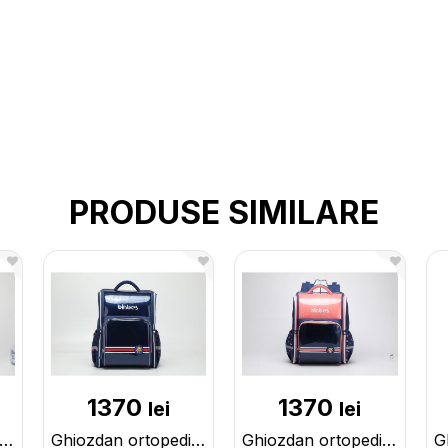
PRODUSE SIMILARE
1370
1370
lei
lei
iozdan ortopedic rose red 2888R/R
Ghiozdan ortopedic navy B3211N
Ghiozdan ortopedic navy/pink B3211N/P