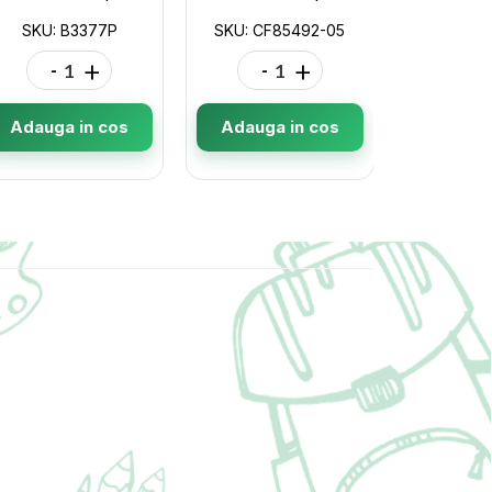
SKU: B3377P
SKU: CF85492-05
SKU: C
-
+
-
+
-
Adauga in cos
Adauga in cos
Adauga