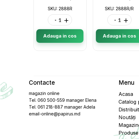
SKU: 2888R
SKU: 2888R/R
-
+
-
+
Adauga in cos
Adauga in cos
Contacte
Menu
magazin online
Acasa
Tel. 060 500-559 manager Elena
Catalog
Tel. 061 218-887 manager Adela
Distribui
email-online@papirus.md
Noutăți
Magazin
Produse 