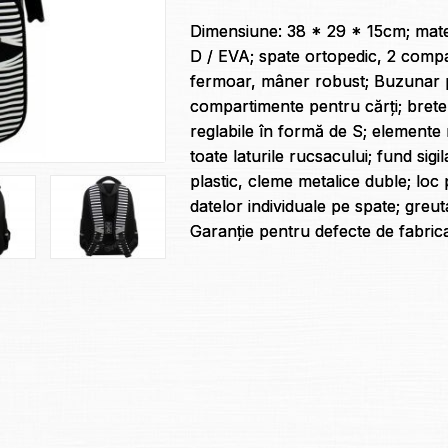
Dimensiune: 38 * 29 * 15cm; mater
D / EVA; spate ortopedic, 2 comp
fermoar, mâner robust; Buzunar p
compartimente pentru cărți; bret
reglabile în formă de S; elemente 
toate laturile rucsacului; fund sigi
plastic, cleme metalice duble; lo
datelor individuale pe spate; greut
Garanție pentru defecte de fabricaț