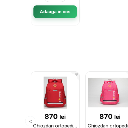
Adauga in cos
870
870
lei
lei
Ghiozdan ortopedic Red 2888R
Gh