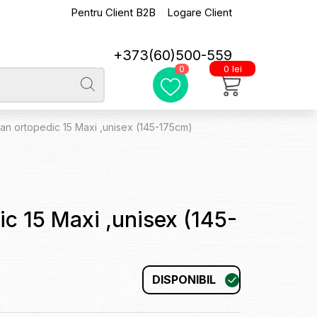
Pentru Client B2B
Logare Client
+373(60)500-559
0 lei
0
an ortopedic 15 Maxi ,unisex (145-175cm)
c 15 Maxi ,unisex (145-
DISPONIBIL