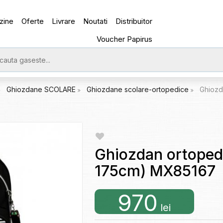
zine
Oferte
Livrare
Noutati
Distribuitor
Voucher Papirus
Ghiozdane SCOLARE
Ghiozdane scolare-ortopedice
Ghiozd
Ghiozdan ortopedi
175cm) MX85167
970
lei