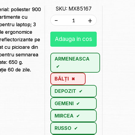
SKU: MX85167
ial: poliester 900
artimente cu
-
+
entru laptop; 3
ele ergonomice
Adauga in cos
reflectorizante pe
lat cu picioare din
c pentru semnarea
ARMENEASCA
ate: 650 g.
ie 60 de zile.
BĂLȚI
DEPOZIT
GEMENI
MIRCEA
RUSSO