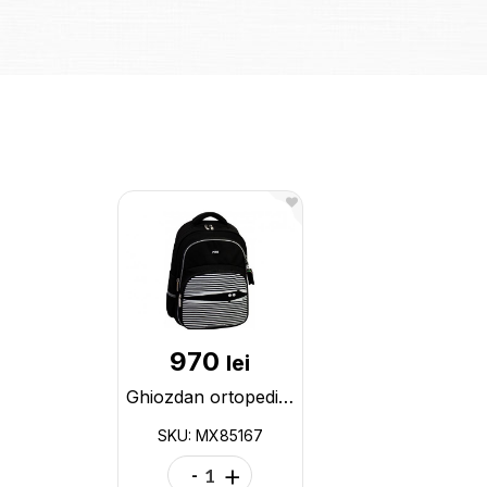
970
lei
Ghiozdan ortopedic 15 Maxi ,unisex (145-175cm) MX85167
SKU: MX85167
-
+